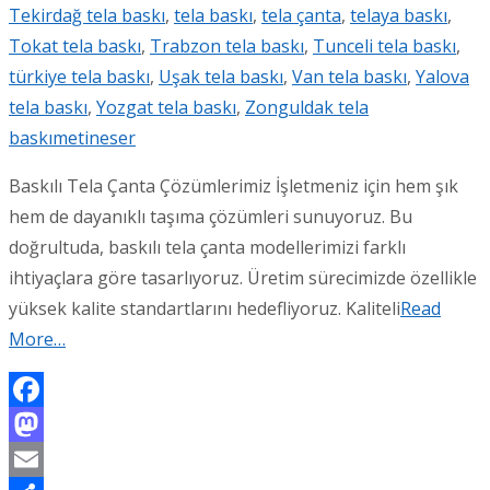
Tekirdağ tela baskı
,
tela baskı
,
tela çanta
,
telaya baskı
,
Tokat tela baskı
,
Trabzon tela baskı
,
Tunceli tela baskı
,
türkiye tela baskı
,
Uşak tela baskı
,
Van tela baskı
,
Yalova
tela baskı
,
Yozgat tela baskı
,
Zonguldak tela
baskı
metineser
Baskılı Tela Çanta Çözümlerimiz İşletmeniz için hem şık
hem de dayanıklı taşıma çözümleri sunuyoruz. Bu
doğrultuda, baskılı tela çanta modellerimizi farklı
ihtiyaçlara göre tasarlıyoruz. Üretim sürecimizde özellikle
yüksek kalite standartlarını hedefliyoruz. Kaliteli
Read
More…
Facebook
Mastodon