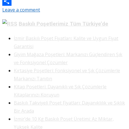
Email
Leave a comment
Share
Baskılı Poşetlerimiz Tüm Türkiye’de
İzmir Baskılı Poşet Fiyatları: Kalite ve Uygun Fiyat
Garantisi
Giyim Mağaza Poşetleri: Markanızı Güçlendiren Şık
ve Fonksiyonel Çözümler
Kırtasiye Poşetleri: Fonksiyonel ve Şık Çözümlerle
Markanızı Tanıtın
Kitap Poşetleri: Dayanıklı ve Şık Çözümlerle
Kitaplarınızı Koruyun
Baskılı Takviyeli Poşet Fiyatları: Dayanıklılık ve Şıklık
Bir Arada
İzmir’de 10 Kg Baskılı Poşet Üretimi: Az Miktar,
Yüksek Kalite