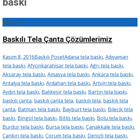
baskı
08
Kas/16
Baskılı Tela Çanta Çözümlerimiz
Kasım 8, 2016
Baskılı Poşet
Adana tela baskı
,
Adıyaman
tela baskı
,
Afyonkarahisar tela baskı
,
Ağrı tela baskı
,
Aksaray tela baskı
,
Amasya tela baskı
,
Ankara tela baskı
,
Antalya tela baskı
,
Ardahan tela baskı
,
Artvin tela baskı
,
Aydın tela baskı
,
Balıkesir tela baskı
,
Bartın tela baskı
,
baskılı çanta
,
baskılı çanta tela
,
baskılı tela
,
baskılı tela
çanta
,
Batman tela baskı
,
Bayburt tela baskı
,
Bilecik tela
baskı
,
Bingöl tela baskı
,
Bitlis tela baskı
,
Bolu tela baskı
,
Burdur tela baskı
,
Bursa tela baskı
,
Çanakkale tela baskı
,
Çankırı tela baskı
,
Çorum tela baskı
,
Denizli tela baskı
,