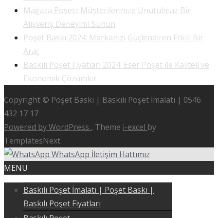
Mağaza Poşeti: Müşterilerinize Unutulmaz Bir
Alışveriş Deneyimi Sunun
Poşet Baskı 2024: Markanızı Güçlendiren Etkili Bir
Araç
Baskılı Poşet Fiyatları 2024: Eser Poşet ile Kaliteli ve
Ekonomik Çözümler
Copyright © Poşet Baskı | Baskılı Poşet İmalatı | 0546
432 17 17
Powered by WordPress
, Theme
i-excel
by
TemplatesNext.
WhatsApp İletişim Hattımız
MENU
Baskılı Poşet İmalatı | Poşet Baskı |
Baskılı Poşet Fiyatları
Baskılı Poşet