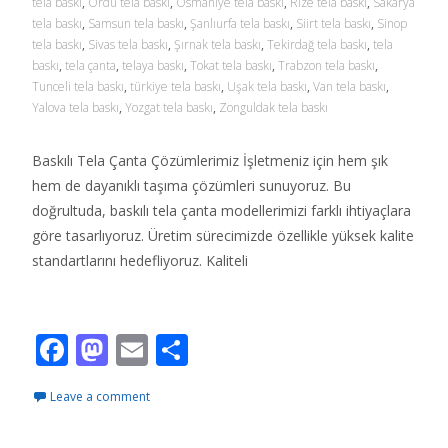
tela baskı
,
Ordu tela baskı
,
Osmaniye tela baskı
,
Rize tela baskı
,
Sakarya
tela baskı
,
Samsun tela baskı
,
Şanlıurfa tela baskı
,
Siirt tela baskı
,
Sinop
tela baskı
,
Sivas tela baskı
,
Şırnak tela baskı
,
Tekirdağ tela baskı
,
tela
baskı
,
tela çanta
,
telaya baskı
,
Tokat tela baskı
,
Trabzon tela baskı
,
Tunceli tela baskı
,
türkiye tela baskı
,
Uşak tela baskı
,
Van tela baskı
,
Yalova tela baskı
,
Yozgat tela baskı
,
Zonguldak tela baskı
Baskılı Tela Çanta Çözümlerimiz İşletmeniz için hem şık
hem de dayanıklı taşıma çözümleri sunuyoruz. Bu
doğrultuda, baskılı tela çanta modellerimizi farklı ihtiyaçlara
göre tasarlıyoruz. Üretim sürecimizde özellikle yüksek kalite
standartlarını hedefliyoruz. Kaliteli
Read More…
F
M
E
S
ac
as
m
h
Leave a comment
e
to
ai
ar
b
d
l
e