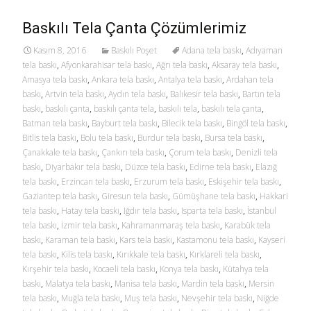
Baskılı Tela Çanta Çözümlerimiz
Kasım 8, 2016
Baskılı Poşet
Adana tela baskı
,
Adıyaman
tela baskı
,
Afyonkarahisar tela baskı
,
Ağrı tela baskı
,
Aksaray tela baskı
,
Amasya tela baskı
,
Ankara tela baskı
,
Antalya tela baskı
,
Ardahan tela
baskı
,
Artvin tela baskı
,
Aydın tela baskı
,
Balıkesir tela baskı
,
Bartın tela
baskı
,
baskılı çanta
,
baskılı çanta tela
,
baskılı tela
,
baskılı tela çanta
,
Batman tela baskı
,
Bayburt tela baskı
,
Bilecik tela baskı
,
Bingöl tela baskı
,
Bitlis tela baskı
,
Bolu tela baskı
,
Burdur tela baskı
,
Bursa tela baskı
,
Çanakkale tela baskı
,
Çankırı tela baskı
,
Çorum tela baskı
,
Denizli tela
baskı
,
Diyarbakır tela baskı
,
Düzce tela baskı
,
Edirne tela baskı
,
Elazığ
tela baskı
,
Erzincan tela baskı
,
Erzurum tela baskı
,
Eskişehir tela baskı
,
Gaziantep tela baskı
,
Giresun tela baskı
,
Gümüşhane tela baskı
,
Hakkari
tela baskı
,
Hatay tela baskı
,
Iğdır tela baskı
,
Isparta tela baskı
,
İstanbul
tela baskı
,
İzmir tela baskı
,
Kahramanmaraş tela baskı
,
Karabük tela
baskı
,
Karaman tela baskı
,
Kars tela baskı
,
Kastamonu tela baskı
,
Kayseri
tela baskı
,
Kilis tela baskı
,
Kırıkkale tela baskı
,
Kırklareli tela baskı
,
Kırşehir tela baskı
,
Kocaeli tela baskı
,
Konya tela baskı
,
Kütahya tela
baskı
,
Malatya tela baskı
,
Manisa tela baskı
,
Mardin tela baskı
,
Mersin
tela baskı
,
Muğla tela baskı
,
Muş tela baskı
,
Nevşehir tela baskı
,
Niğde