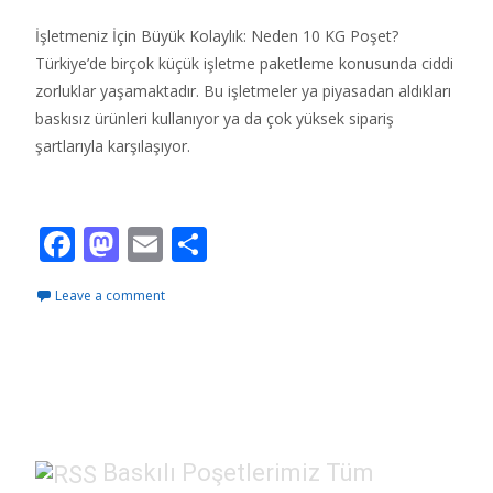
İşletmeniz İçin Büyük Kolaylık: Neden 10 KG Poşet?
Türkiye’de birçok küçük işletme paketleme konusunda ciddi
zorluklar yaşamaktadır. Bu işletmeler ya piyasadan aldıkları
baskısız ürünleri kullanıyor ya da çok yüksek sipariş
şartlarıyla karşılaşıyor.
Read More…
F
M
E
S
ac
as
m
h
Leave a comment
e
to
ai
ar
b
d
l
e
o
o
o
n
k
Baskılı Poşetlerimiz Tüm