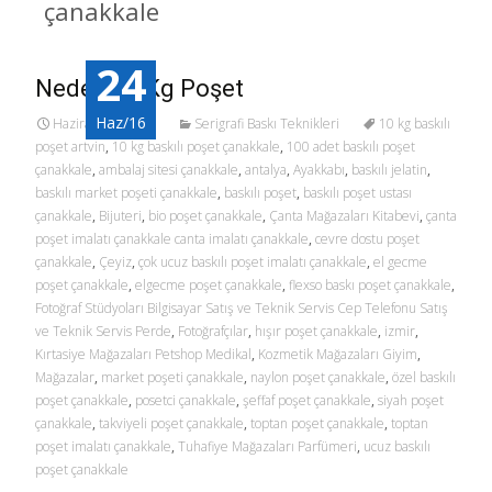
çanakkale
24
Neden 10 Kg Poşet
Haz/16
Haziran 24, 2016
Serigrafi Baskı Teknikleri
10 kg baskılı
poşet artvin
,
10 kg baskılı poşet çanakkale
,
100 adet baskılı poşet
çanakkale
,
ambalaj sitesi çanakkale
,
antalya
,
Ayakkabı
,
baskılı jelatin
,
baskılı market poşeti çanakkale
,
baskılı poşet
,
baskılı poşet ustası
çanakkale
,
Bijuteri
,
bio poşet çanakkale
,
Çanta Mağazaları Kitabevi
,
çanta
poşet imalatı çanakkale canta imalatı çanakkale
,
cevre dostu poşet
çanakkale
,
Çeyiz
,
çok ucuz baskılı poşet imalatı çanakkale
,
el gecme
poşet çanakkale
,
elgecme poşet çanakkale
,
flexso baskı poşet çanakkale
,
Fotoğraf Stüdyoları Bilgisayar Satış ve Teknik Servis Cep Telefonu Satış
ve Teknik Servis Perde
,
Fotoğrafçılar
,
hışır poşet çanakkale
,
izmir
,
Kırtasiye Mağazaları Petshop Medikal
,
Kozmetik Mağazaları Giyim
,
Mağazalar
,
market poşeti çanakkale
,
naylon poşet çanakkale
,
özel baskılı
poşet çanakkale
,
posetci çanakkale
,
şeffaf poşet çanakkale
,
siyah poşet
çanakkale
,
takviyeli poşet çanakkale
,
toptan poşet çanakkale
,
toptan
poşet imalatı çanakkale
,
Tuhafiye Mağazaları Parfümeri
,
ucuz baskılı
poşet çanakkale