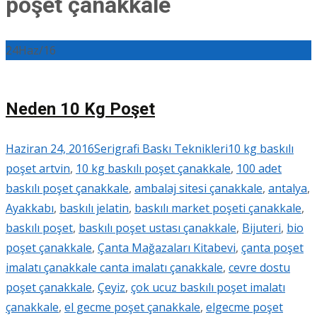
poşet çanakkale
24
Haz/16
Neden 10 Kg Poşet
Haziran 24, 2016
Serigrafi Baskı Teknikleri
10 kg baskılı
poşet artvin
,
10 kg baskılı poşet çanakkale
,
100 adet
baskılı poşet çanakkale
,
ambalaj sitesi çanakkale
,
antalya
,
Ayakkabı
,
baskılı jelatin
,
baskılı market poşeti çanakkale
,
baskılı poşet
,
baskılı poşet ustası çanakkale
,
Bijuteri
,
bio
poşet çanakkale
,
Çanta Mağazaları Kitabevi
,
çanta poşet
imalatı çanakkale canta imalatı çanakkale
,
cevre dostu
poşet çanakkale
,
Çeyiz
,
çok ucuz baskılı poşet imalatı
çanakkale
,
el gecme poşet çanakkale
,
elgecme poşet