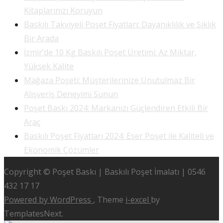
Kitaplarınızı Koruyun
Baskılı Takviyeli Poşet Fiyatları: Dayanıklılık ve Şıklık
Bir Arada
İzmir’de 10 Kg Baskılı Poşet Üretimi: Az Miktar,
Yüksek Kalite
Mağaza Poşeti: Müşterilerinize Unutulmaz Bir
Alışveriş Deneyimi Sunun
Poşet Baskı 2024: Markanızı Güçlendiren Etkili Bir
Araç
Baskılı Poşet Fiyatları 2024: Eser Poşet ile Kaliteli ve
Ekonomik Çözümler
Copyright © Poşet Baskı | Baskılı Poşet İmalatı | 0546
432 17 17
Powered by WordPress
, Theme
i-excel
by
TemplatesNext.