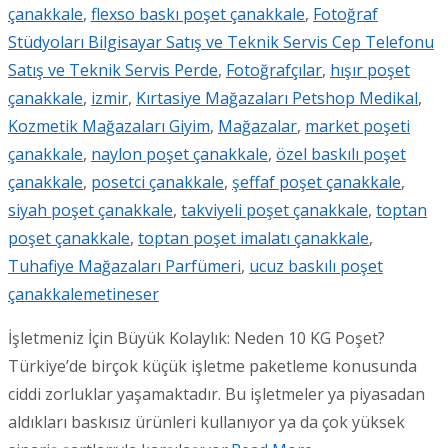
çanakkale
,
flexso baskı poşet çanakkale
,
Fotoğraf
Stüdyoları Bilgisayar Satış ve Teknik Servis Cep Telefonu
Satış ve Teknik Servis Perde
,
Fotoğrafçılar
,
hışır poşet
çanakkale
,
izmir
,
Kırtasiye Mağazaları Petshop Medikal
,
Kozmetik Mağazaları Giyim
,
Mağazalar
,
market poşeti
çanakkale
,
naylon poşet çanakkale
,
özel baskılı poşet
çanakkale
,
posetci çanakkale
,
şeffaf poşet çanakkale
,
siyah poşet çanakkale
,
takviyeli poşet çanakkale
,
toptan
poşet çanakkale
,
toptan poşet imalatı çanakkale
,
Tuhafiye Mağazaları Parfümeri
,
ucuz baskılı poşet
çanakkale
metineser
İşletmeniz İçin Büyük Kolaylık: Neden 10 KG Poşet?
Türkiye’de birçok küçük işletme paketleme konusunda
ciddi zorluklar yaşamaktadır. Bu işletmeler ya piyasadan
aldıkları baskısız ürünleri kullanıyor ya da çok yüksek