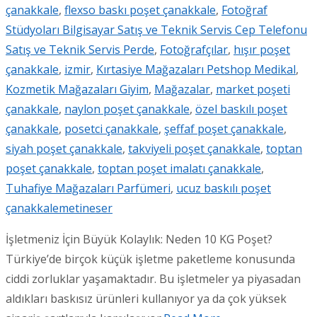
çanakkale
,
flexso baskı poşet çanakkale
,
Fotoğraf
Stüdyoları Bilgisayar Satış ve Teknik Servis Cep Telefonu
Satış ve Teknik Servis Perde
,
Fotoğrafçılar
,
hışır poşet
çanakkale
,
izmir
,
Kırtasiye Mağazaları Petshop Medikal
,
Kozmetik Mağazaları Giyim
,
Mağazalar
,
market poşeti
çanakkale
,
naylon poşet çanakkale
,
özel baskılı poşet
çanakkale
,
posetci çanakkale
,
şeffaf poşet çanakkale
,
siyah poşet çanakkale
,
takviyeli poşet çanakkale
,
toptan
poşet çanakkale
,
toptan poşet imalatı çanakkale
,
Tuhafiye Mağazaları Parfümeri
,
ucuz baskılı poşet
çanakkale
metineser
İşletmeniz İçin Büyük Kolaylık: Neden 10 KG Poşet?
Türkiye’de birçok küçük işletme paketleme konusunda
ciddi zorluklar yaşamaktadır. Bu işletmeler ya piyasadan
aldıkları baskısız ürünleri kullanıyor ya da çok yüksek