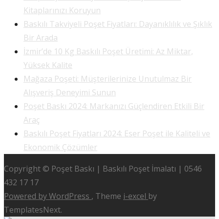
Kitaplarınızı Koruyun
Baskılı Takviyeli Poşet Fiyatları: Dayanıklılık ve Şıklık
Bir Arada
İzmir’de 10 Kg Baskılı Poşet Üretimi: Az Miktar,
Yüksek Kalite
Mağaza Poşeti: Müşterilerinize Unutulmaz Bir
Alışveriş Deneyimi Sunun
Poşet Baskı 2024: Markanızı Güçlendiren Etkili Bir
Araç
Baskılı Poşet Fiyatları 2024: Eser Poşet ile Kaliteli ve
Ekonomik Çözümler
Copyright © Poşet Baskı | Baskılı Poşet İmalatı | 0546
432 17 17
Powered by WordPress
, Theme
i-excel
by
TemplatesNext.