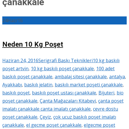
çanakkale
24
Haz/16
Neden 10 Kg Poşet
Haziran 24, 2016
Serigrafi Baskı Teknikleri
10 kg baskılı
poşet artvin
,
10 kg baskılı poşet çanakkale
,
100 adet
baskılı poşet çanakkale
,
ambalaj sitesi çanakkale
,
antalya
,
Ayakkabı
,
baskılı jelatin
,
baskılı market poşeti çanakkale
,
baskılı poşet
,
baskılı poşet ustası çanakkale
,
Bijuteri
,
bio
poşet çanakkale
,
Çanta Mağazaları Kitabevi
,
çanta poşet
imalatı çanakkale canta imalatı çanakkale
,
cevre dostu
poşet çanakkale
,
Çeyiz
,
çok ucuz baskılı poşet imalatı
çanakkale
,
el gecme poşet çanakkale
,
elgecme poşet