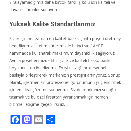
Sıralayamadığımız daha birçok farklı iş kolu için kaliteli ve
dayanıklı ürünler sunuyoruz.
Yüksek Kalite Standartlarımız
Sizler için her zaman en kaliteli baskılı çanta poşeti üretmeyi
hedefliyoruz. Üretim sürecimizde birinci sınıf AYPE
hammadde kullanarak maksimum dayanıklılık sağlıyoruz.
Ayrıca poşetlerimizde titiz işçilik ve kaliteli flekso baskı
boyalarını tercih ediyoruz. En iyi ustalığı profesyonel
baskıyla birleştirerek markanızın prestijini artırıyoruz. Sonuç
olarak, işletmenizin profesyonel görünümünü güçlendirmek
için en ideal çözümü sunuyoruz. Siz de markanızı sokağa
taşımak ve bu özel fırsattan yararlanmak için hemen
bizimle iletişime geçebilirsiniz.
F
M
E
S
ac
as
m
h