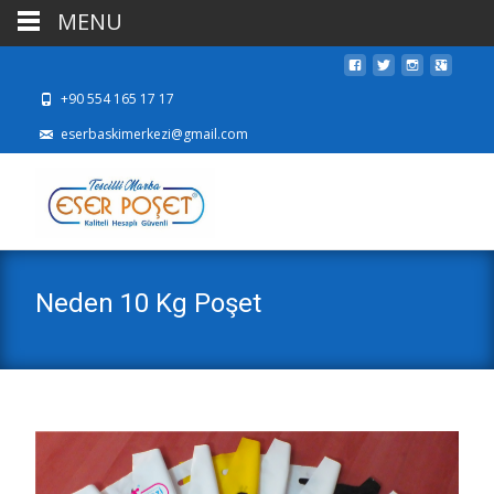
MENU
+90 554 165 17 17
eserbaskimerkezi@gmail.com
Neden 10 Kg Poşet