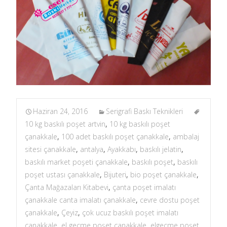
Haziran 24, 2016
Serigrafi Baskı Teknikleri
10 kg baskılı poşet artvin
,
10 kg baskılı poşet
çanakkale
,
100 adet baskılı poşet çanakkale
,
ambalaj
sitesi çanakkale
,
antalya
,
Ayakkabı
,
baskılı jelatin
,
baskılı market poşeti çanakkale
,
baskılı poşet
,
baskılı
poşet ustası çanakkale
,
Bijuteri
,
bio poşet çanakkale
,
Çanta Mağazaları Kitabevi
,
çanta poşet imalatı
çanakkale canta imalatı çanakkale
,
cevre dostu poşet
çanakkale
,
Çeyiz
,
çok ucuz baskılı poşet imalatı
çanakkale
,
el gecme poşet çanakkale
,
elgecme poşet