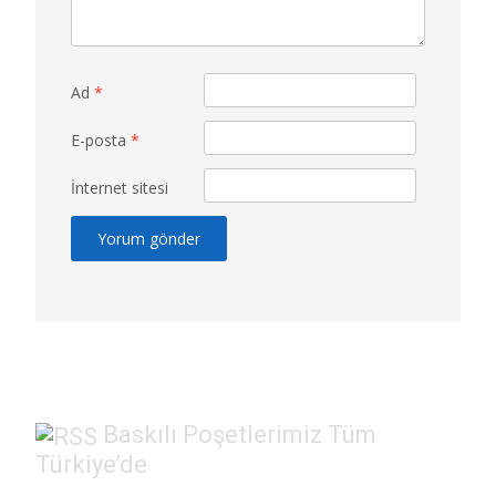
Ad
*
E-posta
*
İnternet sitesi
Baskılı Poşetlerimiz Tüm
Türkiye’de