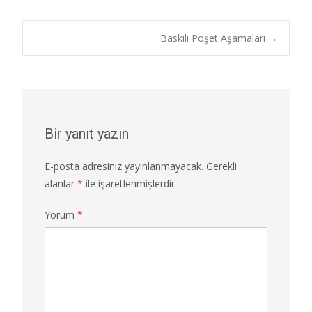
e
to
ai
ar
b
d
l
e
Post
Baskılı Poşet Aşamaları
→
o
o
o
n
navigation
k
Bir yanıt yazın
E-posta adresiniz yayınlanmayacak.
Gerekli
alanlar
*
ile işaretlenmişlerdir
Yorum
*