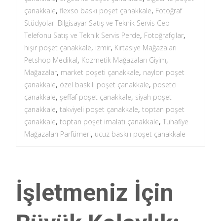
çanakkale
,
flexso baskı poşet çanakkale
,
Fotoğraf
Stüdyoları Bilgisayar Satış ve Teknik Servis Cep
Telefonu Satış ve Teknik Servis Perde
,
Fotoğrafçılar
,
hışır poşet çanakkale
,
izmir
,
Kırtasiye Mağazaları
Petshop Medikal
,
Kozmetik Mağazaları Giyim
,
Mağazalar
,
market poşeti çanakkale
,
naylon poşet
çanakkale
,
özel baskılı poşet çanakkale
,
posetci
çanakkale
,
şeffaf poşet çanakkale
,
siyah poşet
çanakkale
,
takviyeli poşet çanakkale
,
toptan poşet
çanakkale
,
toptan poşet imalatı çanakkale
,
Tuhafiye
Mağazaları Parfümeri
,
ucuz baskılı poşet çanakkale
İşletmeniz İçin