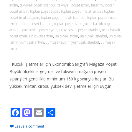
aydın
,
takviyeli poşet istanbul
,
takviyeli poşet izmir
,
tasarım
,
toptan
poşet artvin
,
toptan poşet aydın
,
toptan poşet imalatı artvin
,
toptan
poşet imalatı aydın
,
toptan poşet imalatı istanbul
,
toptan poşet imalatı
izmir
,
toptan poşet istanbul
,
toptan poşet izmir
,
ucuz baskılı poşet
artvin
,
ucuz baskılı poşet aydın
,
ucuz baskılı poşet istanbul
,
ucuz baskılı
poşet izmir
,
un cuvalı artvin
,
un cuvalı aydın
,
un cuvalı istanbul
,
un cuvalı
izmir
,
yumuşak artvin
,
yumuşak aydın
,
yumuşak istanbul
,
yumuşak
izmir
Küçük İşletmeler İçin Ekonomik Serigrafi Mağaza Poşeti
Büyük ölçekli el geçmeli ve takviyeli mağaza poşeti
siparişleri genellikle minimum 150 kg sınırıyla başlar. Bu
yüksek miktar, cirosu yüksek dev işletmeler için uygun
Read More…
F
M
E
S
ac
as
m
h
Leave a comment
e
to
ai
ar