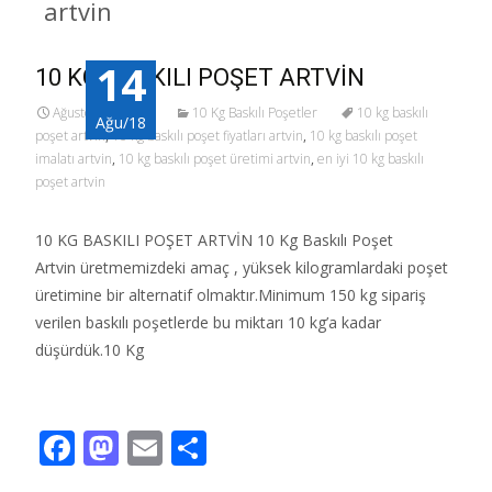
artvin
14
10 KG BASKILI POŞET ARTVİN
Ağustos 14, 2018
10 Kg Baskılı Poşetler
10 kg baskılı
Ağu/18
poşet artvin
,
10 kg baskılı poşet fiyatları artvin
,
10 kg baskılı poşet
imalatı artvin
,
10 kg baskılı poşet üretimi artvin
,
en iyi 10 kg baskılı
poşet artvin
10 KG BASKILI POŞET ARTVİN 10 Kg Baskılı Poşet
Artvin üretmemizdeki amaç , yüksek kilogramlardaki poşet
üretimine bir alternatif olmaktır.Minimum 150 kg sipariş
verilen baskılı poşetlerde bu miktarı 10 kg’a kadar
düşürdük.10 Kg
Read More…
F
M
E
S
ac
as
m
h