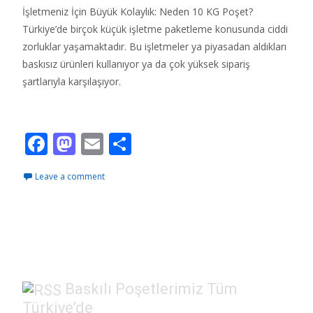
İşletmeniz İçin Büyük Kolaylık: Neden 10 KG Poşet?
Türkiye’de birçok küçük işletme paketleme konusunda ciddi
zorluklar yaşamaktadır. Bu işletmeler ya piyasadan aldıkları
baskısız ürünleri kullanıyor ya da çok yüksek sipariş
şartlarıyla karşılaşıyor.
Read More…
F
M
E
S
ac
as
m
h
Leave a comment
e
to
ai
ar
b
d
l
e
o
o
o
n
k
Baskılı Poşetlerimiz Tüm
Türkiye’de