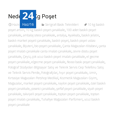
b
d
l
e
24
o
o
Neden 10 Kg Poşet
o
n
Haz/16
Haziran 24, 2016
Serigrafi Baskı Teknikleri
10 kg baskılı
k
poşet artvin
,
10 kg baskılı poşet çanakkale
,
100 adet baskılı poşet
çanakkale
,
ambalaj sitesi çanakkale
,
antalya
,
Ayakkabı
,
baskılı jelatin
,
baskılı market poşeti çanakkale
,
baskılı poşet
,
baskılı poşet ustası
çanakkale
,
Bijuteri
,
bio poşet çanakkale
,
Çanta Mağazaları Kitabevi
,
çanta
poşet imalatı çanakkale canta imalatı çanakkale
,
cevre dostu poşet
çanakkale
,
Çeyiz
,
çok ucuz baskılı poşet imalatı çanakkale
,
el gecme
poşet çanakkale
,
elgecme poşet çanakkale
,
flexso baskı poşet çanakkale
,
Fotoğraf Stüdyoları Bilgisayar Satış ve Teknik Servis Cep Telefonu Satış
ve Teknik Servis Perde
,
Fotoğrafçılar
,
hışır poşet çanakkale
,
izmir
,
Kırtasiye Mağazaları Petshop Medikal
,
Kozmetik Mağazaları Giyim
,
Mağazalar
,
market poşeti çanakkale
,
naylon poşet çanakkale
,
özel baskılı
poşet çanakkale
,
posetci çanakkale
,
şeffaf poşet çanakkale
,
siyah poşet
çanakkale
,
takviyeli poşet çanakkale
,
toptan poşet çanakkale
,
toptan
poşet imalatı çanakkale
,
Tuhafiye Mağazaları Parfümeri
,
ucuz baskılı
poşet çanakkale