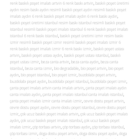
renk baskılı poşet imalatı artvin 6 renk baskı artvin
,
baskılı poşet üretimi
aydın resim baskı aydın resimli baskılı poşet aydın resimli baskılı poşet
imalatı aydın 6 renk baskılı poşet imalatı aydın 6 renk baskı aydın
,
baskılı poşet üretimi istanbul resim baskı istanbul resimli baskılı poşet
istanbul resimli baskılı poşet imalatı istanbul 6 renk baskılı poşet imalatı
istanbul 6 renk baskı istanbul
,
baskılı poşet üretimi izmir resim baskı
izmir resimli baskılı poşet izmir resimli baskılı poşet imalatı izmir 6
renk baskılı poşet imalatı izmir 6 renk baskı izmir
,
baskılı poşet ustası
artvin
,
baskılı poşet ustası aydın
,
baskılı poşet ustası istanbul
,
baskılı
poşet ustası izmir
,
beza canta artvin
,
beza canta aydın
,
beza canta
istanbul
,
beza canta izmir
,
bio degradable
,
bio poşet artvin
,
bio poşet
aydın
,
bio poşet istanbul
,
bio poşet izmir
,
buzdolabı poşet artvin
,
buzdolabı poşet aydın
,
buzdolabı poşet istanbul
,
buzdolabı poşet izmir
,
çanta poşet imalatı artvin canta imalatı artvin
,
çanta poşet imalatı aydın
canta imalatı aydın
,
çanta poşet imalatı istanbul canta imalatı istanbul
,
çanta poşet imalatı izmir canta imalatı izmir
,
cevre dostu poşet artvin
,
cevre dostu poşet aydın
,
cevre dostu poşet istanbul
,
cevre dostu poşet
izmir
,
çok ucuz baskılı poşet imalatı artvin
,
çok ucuz baskılı poşet imalatı
aydın
,
çok ucuz baskılı poşet imalatı istanbul
,
çok ucuz baskılı poşet
imalatı izmir
,
çöp torbası artvin
,
çöp torbası aydın
,
çöp torbası istanbul
,
çöp torbası izmir
,
doga dostu poşet artvin
,
doga dostu poşet aydın
,
doga