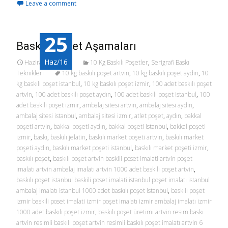
Leave a comment
e
to
ai
ar
b
d
l
e
25
o
o
Baskılı Poşet Aşamaları
o
n
Haz/16
Haziran 25, 2016
10 Kg Baskılı Poşetler
,
Serigrafi Baskı
k
Teknikleri
10 kg baskılı poşet artvin
,
10 kg baskılı poşet aydın
,
10
kg baskılı poşet istanbul
,
10 kg baskılı poşet izmir
,
100 adet baskılı poşet
artvin
,
100 adet baskılı poşet aydın
,
100 adet baskılı poşet istanbul
,
100
adet baskılı poşet izmir
,
ambalaj sitesi artvin
,
ambalaj sitesi aydın
,
ambalaj sitesi istanbul
,
ambalaj sitesi izmir
,
atlet poşet
,
aydın
,
bakkal
poşeti artvin
,
bakkal poşeti aydın
,
bakkal poşeti istanbul
,
bakkal poşeti
izmir
,
baskı
,
baskılı jelatin
,
baskılı market poşeti artvin
,
baskılı market
poşeti aydın
,
baskılı market poşeti istanbul
,
baskılı market poşeti izmir
,
baskılı poşet
,
baskılı poşet artvin baskili poset imalati artvin poşet
imalatı artvin ambalaj imalatı artvin 1000 adet baskılı poşet artvin
,
baskılı poşet istanbul baskili poset imalati istanbul poşet imalatı istanbul
ambalaj imalatı istanbul 1000 adet baskılı poşet istanbul
,
baskılı poşet
izmir baskili poset imalati izmir poşet imalatı izmir ambalaj imalatı izmir
1000 adet baskılı poşet izmir
,
baskılı poşet üretimi artvin resim baskı
artvin resimli baskılı poşet artvin resimli baskılı poşet imalatı artvin 6