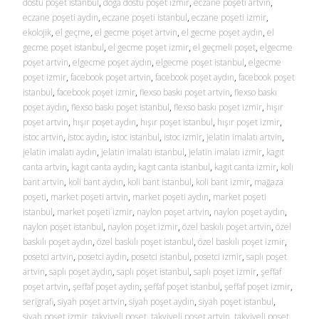
dostu poşet istanbul
,
doga dostu poşet izmir
,
eczane poşeti artvin
,
eczane poşeti aydın
,
eczane poşeti istanbul
,
eczane poşeti izmir
,
ekolojik
,
el geçme
,
el gecme poşet artvin
,
el gecme poşet aydın
,
el
gecme poşet istanbul
,
el gecme poşet izmir
,
el geçmeli poşet
,
elgecme
poşet artvin
,
elgecme poşet aydın
,
elgecme poşet istanbul
,
elgecme
poşet izmir
,
facebook poşet artvin
,
facebook poşet aydın
,
facebook poşet
istanbul
,
facebook poşet izmir
,
flexso baskı poşet artvin
,
flexso baskı
poşet aydın
,
flexso baskı poşet istanbul
,
flexso baskı poşet izmir
,
hışır
poşet artvin
,
hışır poşet aydın
,
hışır poşet istanbul
,
hışır poşet izmir
,
istoc artvin
,
istoc aydın
,
istoc istanbul
,
istoc izmir
,
jelatin imalatı artvin
,
jelatin imalatı aydın
,
jelatin imalatı istanbul
,
jelatin imalatı izmir
,
kagıt
canta artvin
,
kagıt canta aydın
,
kagıt canta istanbul
,
kagıt canta izmir
,
koli
bant artvin
,
koli bant aydın
,
koli bant istanbul
,
koli bant izmir
,
mağaza
poşeti
,
market poşeti artvin
,
market poşeti aydın
,
market poşeti
istanbul
,
market poşeti izmir
,
naylon poşet artvin
,
naylon poşet aydın
,
naylon poşet istanbul
,
naylon poşet izmir
,
özel baskılı poşet artvin
,
özel
baskılı poşet aydın
,
özel baskılı poşet istanbul
,
özel baskılı poşet izmir
,
posetci artvin
,
posetci aydın
,
posetci istanbul
,
posetci izmir
,
saplı poşet
artvin
,
saplı poşet aydın
,
saplı poşet istanbul
,
saplı poşet izmir
,
şeffaf
poşet artvin
,
şeffaf poşet aydın
,
şeffaf poşet istanbul
,
şeffaf poşet izmir
,
serigrafi
,
siyah poşet artvin
,
siyah poşet aydın
,
siyah poşet istanbul
,
siyah poşet izmir
,
takviyeli poşet
,
takviyeli poşet artvin
,
takviyeli poşet