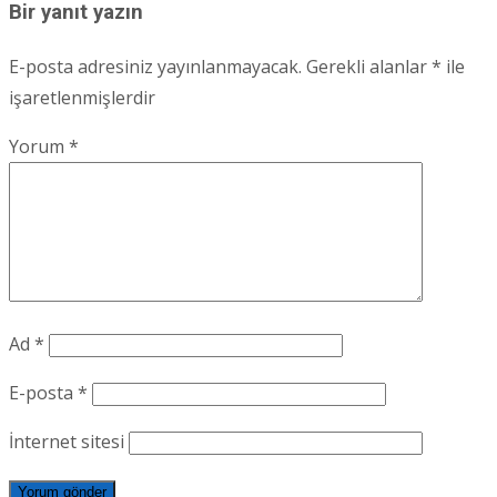
navigation
Bir yanıt yazın
E-posta adresiniz yayınlanmayacak.
Gerekli alanlar
*
ile
işaretlenmişlerdir
Yorum
*
Ad
*
E-posta
*
İnternet sitesi