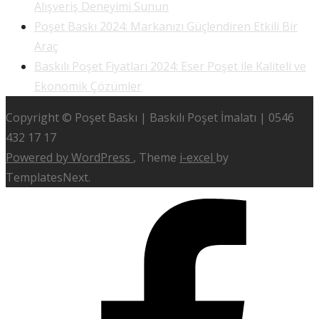
Alışveriş Deneyimi Sunun
Poşet Baskı 2024: Markanızı Güçlendiren Etkili Bir
Araç
Baskılı Poşet Fiyatları 2024: Eser Poşet ile Kaliteli ve
Ekonomik Çözümler
Copyright © Poşet Baskı | Baskılı Poşet İmalatı | 0546
432 17 17
Powered by WordPress
, Theme
i-excel
by
TemplatesNext.