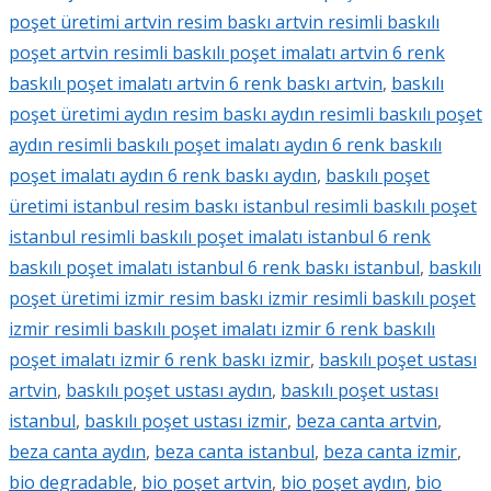
poşet üretimi artvin resim baskı artvin resimli baskılı
poşet artvin resimli baskılı poşet imalatı artvin 6 renk
baskılı poşet imalatı artvin 6 renk baskı artvin
,
baskılı
poşet üretimi aydın resim baskı aydın resimli baskılı poşet
aydın resimli baskılı poşet imalatı aydın 6 renk baskılı
poşet imalatı aydın 6 renk baskı aydın
,
baskılı poşet
üretimi istanbul resim baskı istanbul resimli baskılı poşet
istanbul resimli baskılı poşet imalatı istanbul 6 renk
baskılı poşet imalatı istanbul 6 renk baskı istanbul
,
baskılı
poşet üretimi izmir resim baskı izmir resimli baskılı poşet
izmir resimli baskılı poşet imalatı izmir 6 renk baskılı
poşet imalatı izmir 6 renk baskı izmir
,
baskılı poşet ustası
artvin
,
baskılı poşet ustası aydın
,
baskılı poşet ustası
istanbul
,
baskılı poşet ustası izmir
,
beza canta artvin
,
beza canta aydın
,
beza canta istanbul
,
beza canta izmir
,
bio degradable
,
bio poşet artvin
,
bio poşet aydın
,
bio