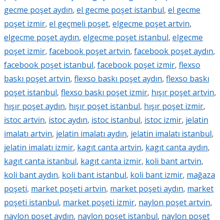
gecme poşet aydın
,
el gecme poşet istanbul
,
el gecme
poşet izmir
,
el geçmeli poşet
,
elgecme poşet artvin
,
elgecme poşet aydın
,
elgecme poşet istanbul
,
elgecme
poşet izmir
,
facebook poşet artvin
,
facebook poşet aydın
,
facebook poşet istanbul
,
facebook poşet izmir
,
flexso
baskı poşet artvin
,
flexso baskı poşet aydın
,
flexso baskı
poşet istanbul
,
flexso baskı poşet izmir
,
hışır poşet artvin
,
hışır poşet aydın
,
hışır poşet istanbul
,
hışır poşet izmir
,
istoc artvin
,
istoc aydın
,
istoc istanbul
,
istoc izmir
,
jelatin
imalatı artvin
,
jelatin imalatı aydın
,
jelatin imalatı istanbul
,
jelatin imalatı izmir
,
kagıt canta artvin
,
kagıt canta aydın
,
kagıt canta istanbul
,
kagıt canta izmir
,
koli bant artvin
,
koli bant aydın
,
koli bant istanbul
,
koli bant izmir
,
mağaza
poşeti
,
market poşeti artvin
,
market poşeti aydın
,
market
poşeti istanbul
,
market poşeti izmir
,
naylon poşet artvin
,
naylon poşet aydın
,
naylon poşet istanbul
,
naylon poşet