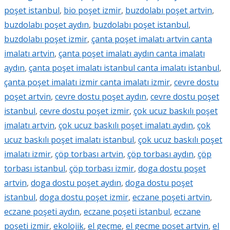
poşet istanbul
,
bio poşet izmir
,
buzdolabı poşet artvin
,
buzdolabı poşet aydın
,
buzdolabı poşet istanbul
,
buzdolabı poşet izmir
,
çanta poşet imalatı artvin canta
imalatı artvin
,
çanta poşet imalatı aydın canta imalatı
aydın
,
çanta poşet imalatı istanbul canta imalatı istanbul
,
çanta poşet imalatı izmir canta imalatı izmir
,
cevre dostu
poşet artvin
,
cevre dostu poşet aydın
,
cevre dostu poşet
istanbul
,
cevre dostu poşet izmir
,
çok ucuz baskılı poşet
imalatı artvin
,
çok ucuz baskılı poşet imalatı aydın
,
çok
ucuz baskılı poşet imalatı istanbul
,
çok ucuz baskılı poşet
imalatı izmir
,
çöp torbası artvin
,
çöp torbası aydın
,
çöp
torbası istanbul
,
çöp torbası izmir
,
doga dostu poşet
artvin
,
doga dostu poşet aydın
,
doga dostu poşet
istanbul
,
doga dostu poşet izmir
,
eczane poşeti artvin
,
eczane poşeti aydın
,
eczane poşeti istanbul
,
eczane
poşeti izmir
,
ekolojik
,
el geçme
,
el gecme poşet artvin
,
el