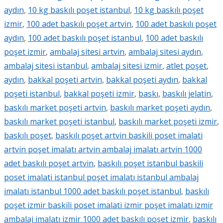
aydın
,
10 kg baskılı poşet istanbul
,
10 kg baskılı poşet
izmir
,
100 adet baskılı poşet artvin
,
100 adet baskılı poşet
aydın
,
100 adet baskılı poşet istanbul
,
100 adet baskılı
poşet izmir
,
ambalaj sitesi artvin
,
ambalaj sitesi aydın
,
ambalaj sitesi istanbul
,
ambalaj sitesi izmir
,
atlet poşet
,
aydın
,
bakkal poşeti artvin
,
bakkal poşeti aydın
,
bakkal
poşeti istanbul
,
bakkal poşeti izmir
,
baskı
,
baskılı jelatin
,
baskılı market poşeti artvin
,
baskılı market poşeti aydın
,
baskılı market poşeti istanbul
,
baskılı market poşeti izmir
,
baskılı poşet
,
baskılı poşet artvin baskili poset imalati
artvin poşet imalatı artvin ambalaj imalatı artvin 1000
adet baskılı poşet artvin
,
baskılı poşet istanbul baskili
poset imalati istanbul poşet imalatı istanbul ambalaj
imalatı istanbul 1000 adet baskılı poşet istanbul
,
baskılı
poşet izmir baskili poset imalati izmir poşet imalatı izmir
ambalaj imalatı izmir 1000 adet baskılı poşet izmir
,
baskılı