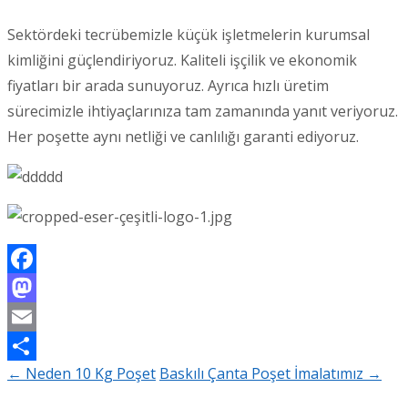
Sektördeki tecrübemizle küçük işletmelerin kurumsal
kimliğini güçlendiriyoruz. Kaliteli işçilik ve ekonomik
fiyatları bir arada sunuyoruz. Ayrıca hızlı üretim
sürecimizle ihtiyaçlarınıza tam zamanında yanıt veriyoruz.
Her poşette aynı netliği ve canlılığı garanti ediyoruz.
Facebook
Mastodon
Email
←
Neden 10 Kg Poşet
Baskılı Çanta Poşet İmalatımız
→
Share
Post