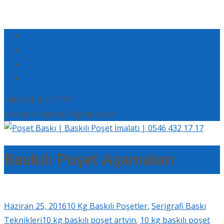
+90 554 165 17 17
eserbaskimerkezi@gmail.com
Baskılı Poşet Aşamaları
Haziran 25, 2016
10 Kg Baskılı Poşetler
,
Serigrafi Baskı
Teknikleri
10 kg baskılı poşet artvin
,
10 kg baskılı poşet