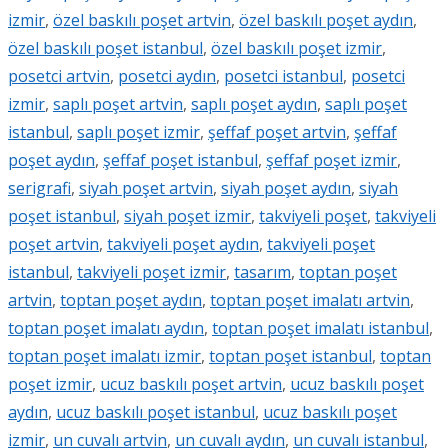
izmir
,
özel baskılı poşet artvin
,
özel baskılı poşet aydın
,
özel baskılı poşet istanbul
,
özel baskılı poşet izmir
,
posetci artvin
,
posetci aydın
,
posetci istanbul
,
posetci
izmir
,
saplı poşet artvin
,
saplı poşet aydın
,
saplı poşet
istanbul
,
saplı poşet izmir
,
şeffaf poşet artvin
,
şeffaf
poşet aydın
,
şeffaf poşet istanbul
,
şeffaf poşet izmir
,
serigrafi
,
siyah poşet artvin
,
siyah poşet aydın
,
siyah
poşet istanbul
,
siyah poşet izmir
,
takviyeli poşet
,
takviyeli
poşet artvin
,
takviyeli poşet aydın
,
takviyeli poşet
istanbul
,
takviyeli poşet izmir
,
tasarım
,
toptan poşet
artvin
,
toptan poşet aydın
,
toptan poşet imalatı artvin
,
toptan poşet imalatı aydın
,
toptan poşet imalatı istanbul
,
toptan poşet imalatı izmir
,
toptan poşet istanbul
,
toptan
poşet izmir
,
ucuz baskılı poşet artvin
,
ucuz baskılı poşet
aydın
,
ucuz baskılı poşet istanbul
,
ucuz baskılı poşet
izmir
,
un cuvalı artvin
,
un cuvalı aydın
,
un cuvalı istanbul
,