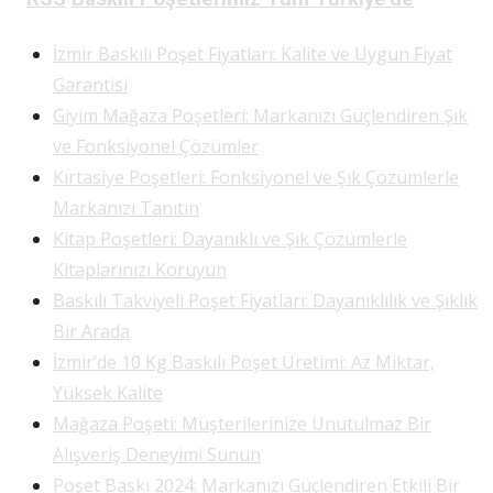
İzmir Baskılı Poşet Fiyatları: Kalite ve Uygun Fiyat
Garantisi
Giyim Mağaza Poşetleri: Markanızı Güçlendiren Şık
ve Fonksiyonel Çözümler
Kırtasiye Poşetleri: Fonksiyonel ve Şık Çözümlerle
Markanızı Tanıtın
Kitap Poşetleri: Dayanıklı ve Şık Çözümlerle
Kitaplarınızı Koruyun
Baskılı Takviyeli Poşet Fiyatları: Dayanıklılık ve Şıklık
Bir Arada
İzmir’de 10 Kg Baskılı Poşet Üretimi: Az Miktar,
Yüksek Kalite
Mağaza Poşeti: Müşterilerinize Unutulmaz Bir
Alışveriş Deneyimi Sunun
Poşet Baskı 2024: Markanızı Güçlendiren Etkili Bir