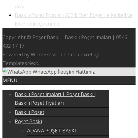
Araç
Baskılı Poşet Fiyatları 2024: Eser Poşet ile Kaliteli ve
Ekonomik Çözümler
Copyright © Poşet Baskı | Baskılı Poşet İmalatı | 0546
432 17 17
Powered by WordPress
, Theme
i-excel
by
TemplatesNext.
WhatsApp İletişim Hattımız
MENU
Baskılı Poşet İmalatı | Poşet Baskı |
Baskılı Poşet Fiyatları
Baskılı Poşet
Poşet Baskı
ADANA POŞET BASKI