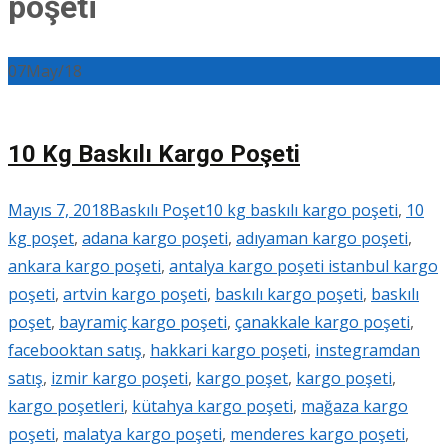
poşeti
07
May/18
10 Kg Baskılı Kargo Poşeti
Mayıs 7, 2018
Baskılı Poşet
10 kg baskılı kargo poşeti
,
10
kg poşet
,
adana kargo poşeti
,
adıyaman kargo poşeti
,
ankara kargo poşeti
,
antalya kargo poşeti istanbul kargo
poşeti
,
artvin kargo poşeti
,
baskılı kargo poşeti
,
baskılı
poşet
,
bayramiç kargo poşeti
,
çanakkale kargo poşeti
,
facebooktan satış
,
hakkari kargo poşeti
,
instegramdan
satış
,
izmir kargo poşeti
,
kargo poşet
,
kargo poşeti
,
kargo poşetleri
,
kütahya kargo poşeti
,
mağaza kargo
poşeti
,
malatya kargo poşeti
,
menderes kargo poşeti
,