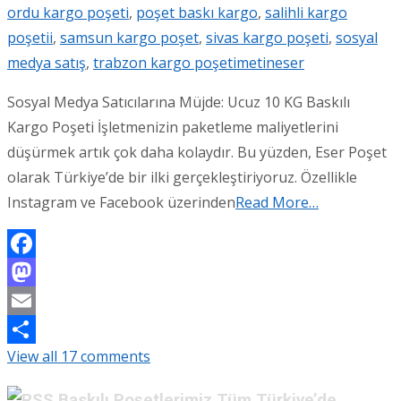
ordu kargo poşeti
,
poşet baskı kargo
,
salihli kargo
poşetii
,
samsun kargo poşet
,
sivas kargo poşeti
,
sosyal
medya satış
,
trabzon kargo poşeti
metineser
Sosyal Medya Satıcılarına Müjde: Ucuz 10 KG Baskılı
Kargo Poşeti İşletmenizin paketleme maliyetlerini
düşürmek artık çok daha kolaydır. Bu yüzden, Eser Poşet
olarak Türkiye’de bir ilki gerçekleştiriyoruz. Özellikle
Instagram ve Facebook üzerinden
Read More…
Facebook
Mastodon
Email
View all 17 comments
Share
Baskılı Poşetlerimiz Tüm Türkiye’de