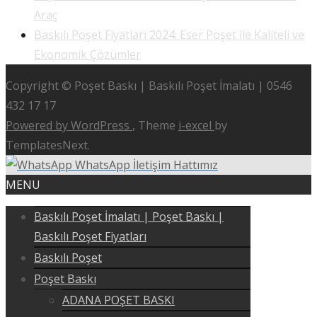
Araç
Baskılı Poşet Fiyatları 2024: Eser Poşet ile Kaliteli ve
Ekonomik Çözümler
Copyright © Poşet Baskı | Baskılı Poşet İmalatı | 0546
432 17 17
Powered by WordPress
, Theme
i-excel
by
TemplatesNext.
WhatsApp İletişim Hattımız
MENU
Baskılı Poşet İmalatı | Poşet Baskı |
Baskılı Poşet Fiyatları
Baskılı Poşet
Poşet Baskı
ADANA POŞET BASKI