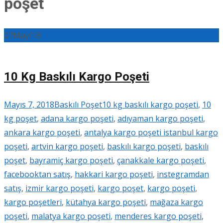
poşet
07
May/18
10 Kg Baskılı Kargo Poşeti
Mayıs 7, 2018
Baskılı Poşet
10 kg baskılı kargo poşeti
,
10
kg poşet
,
adana kargo poşeti
,
adıyaman kargo poşeti
,
ankara kargo poşeti
,
antalya kargo poşeti istanbul kargo
poşeti
,
artvin kargo poşeti
,
baskılı kargo poşeti
,
baskılı
poşet
,
bayramiç kargo poşeti
,
çanakkale kargo poşeti
,
facebooktan satış
,
hakkari kargo poşeti
,
instegramdan
satış
,
izmir kargo poşeti
,
kargo poşet
,
kargo poşeti
,
kargo poşetleri
,
kütahya kargo poşeti
,
mağaza kargo
poşeti
,
malatya kargo poşeti
,
menderes kargo poşeti
,