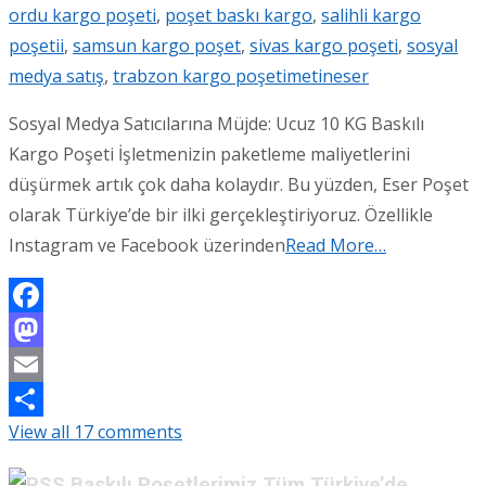
ordu kargo poşeti
,
poşet baskı kargo
,
salihli kargo
poşetii
,
samsun kargo poşet
,
sivas kargo poşeti
,
sosyal
medya satış
,
trabzon kargo poşeti
metineser
Sosyal Medya Satıcılarına Müjde: Ucuz 10 KG Baskılı
Kargo Poşeti İşletmenizin paketleme maliyetlerini
düşürmek artık çok daha kolaydır. Bu yüzden, Eser Poşet
olarak Türkiye’de bir ilki gerçekleştiriyoruz. Özellikle
Instagram ve Facebook üzerinden
Read More…
Facebook
Mastodon
Email
View all 17 comments
Share
Baskılı Poşetlerimiz Tüm Türkiye’de