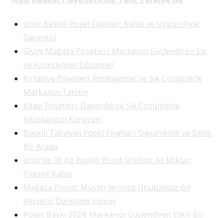
İzmir Baskılı Poşet Fiyatları: Kalite ve Uygun Fiyat
Garantisi
Giyim Mağaza Poşetleri: Markanızı Güçlendiren Şık
ve Fonksiyonel Çözümler
Kırtasiye Poşetleri: Fonksiyonel ve Şık Çözümlerle
Markanızı Tanıtın
Kitap Poşetleri: Dayanıklı ve Şık Çözümlerle
Kitaplarınızı Koruyun
Baskılı Takviyeli Poşet Fiyatları: Dayanıklılık ve Şıklık
Bir Arada
İzmir’de 10 Kg Baskılı Poşet Üretimi: Az Miktar,
Yüksek Kalite
Mağaza Poşeti: Müşterilerinize Unutulmaz Bir
Alışveriş Deneyimi Sunun
Poşet Baskı 2024: Markanızı Güçlendiren Etkili Bir