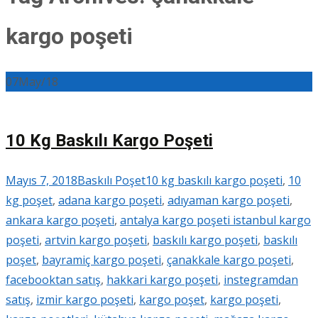
kargo poşeti
07
May/18
10 Kg Baskılı Kargo Poşeti
Mayıs 7, 2018
Baskılı Poşet
10 kg baskılı kargo poşeti
,
10
kg poşet
,
adana kargo poşeti
,
adıyaman kargo poşeti
,
ankara kargo poşeti
,
antalya kargo poşeti istanbul kargo
poşeti
,
artvin kargo poşeti
,
baskılı kargo poşeti
,
baskılı
poşet
,
bayramiç kargo poşeti
,
çanakkale kargo poşeti
,
facebooktan satış
,
hakkari kargo poşeti
,
instegramdan
satış
,
izmir kargo poşeti
,
kargo poşet
,
kargo poşeti
,