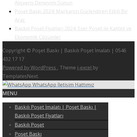
Alışveriş Deneyimi Sunun
Poşet Baskı 2024: Markanızı Güçlendiren Etkili Bir
Araç
Baskılı Poşet Fiyatları 2024: Eser Poşet ile Kaliteli ve
Ekonomik Çözümler
Copyright © Poşet Baskı | Baskılı Poşet İmalatı | 0546
432 17 17
Powered by WordPress
, Theme
i-excel
by
TemplatesNext.
WhatsApp İletişim Hattımız
MENU
Baskılı Poşet İmalatı | Poşet Baskı |
Baskılı Poşet Fiyatları
Baskılı Poşet
Poşet Baskı