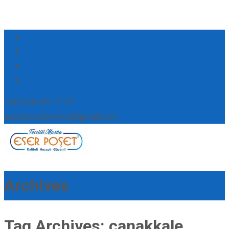
+90 554 165 17 17
eserbaskimerkezi@gmail.com
Archives
Tag Archives: çanakkale