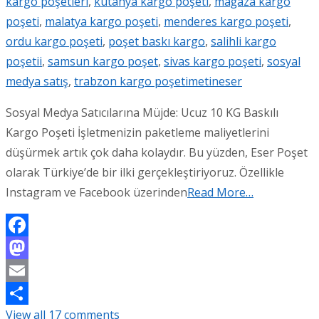
kargo poşetleri
,
kütahya kargo poşeti
,
mağaza kargo
poşeti
,
malatya kargo poşeti
,
menderes kargo poşeti
,
ordu kargo poşeti
,
poşet baskı kargo
,
salihli kargo
poşetii
,
samsun kargo poşet
,
sivas kargo poşeti
,
sosyal
medya satış
,
trabzon kargo poşeti
metineser
Sosyal Medya Satıcılarına Müjde: Ucuz 10 KG Baskılı
Kargo Poşeti İşletmenizin paketleme maliyetlerini
düşürmek artık çok daha kolaydır. Bu yüzden, Eser Poşet
olarak Türkiye’de bir ilki gerçekleştiriyoruz. Özellikle
Instagram ve Facebook üzerinden
Read More…
Facebook
Mastodon
Email
View all 17 comments
Share