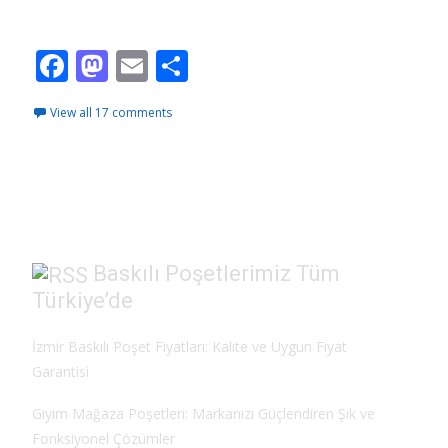
Read More…
F
M
E
S
ac
as
m
h
View all 17 comments
e
to
ai
ar
b
d
l
e
o
o
o
n
k
Baskılı Poşetlerimiz Tüm
Türkiye’de
İzmir Baskılı Poşet Fiyatları: Kalite ve Uygun Fiyat
Garantisi
Giyim Mağaza Poşetleri: Markanızı Güçlendiren Şık ve
Fonksiyonel Çözümler