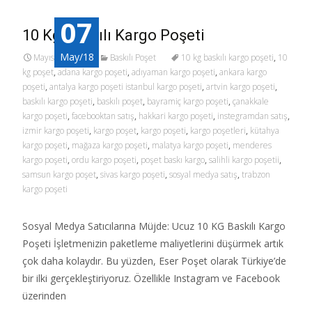
07
10 Kg Baskılı Kargo Poşeti
May/18
Mayıs 7, 2018
Baskılı Poşet
10 kg baskılı kargo poşeti
,
10
kg poşet
,
adana kargo poşeti
,
adıyaman kargo poşeti
,
ankara kargo
poşeti
,
antalya kargo poşeti istanbul kargo poşeti
,
artvin kargo poşeti
,
baskılı kargo poşeti
,
baskılı poşet
,
bayramiç kargo poşeti
,
çanakkale
kargo poşeti
,
facebooktan satış
,
hakkari kargo poşeti
,
instegramdan satış
,
izmir kargo poşeti
,
kargo poşet
,
kargo poşeti
,
kargo poşetleri
,
kütahya
kargo poşeti
,
mağaza kargo poşeti
,
malatya kargo poşeti
,
menderes
kargo poşeti
,
ordu kargo poşeti
,
poşet baskı kargo
,
salihli kargo poşetii
,
samsun kargo poşet
,
sivas kargo poşeti
,
sosyal medya satış
,
trabzon
kargo poşeti
Sosyal Medya Satıcılarına Müjde: Ucuz 10 KG Baskılı Kargo
Poşeti İşletmenizin paketleme maliyetlerini düşürmek artık
çok daha kolaydır. Bu yüzden, Eser Poşet olarak Türkiye’de
bir ilki gerçekleştiriyoruz. Özellikle Instagram ve Facebook
üzerinden