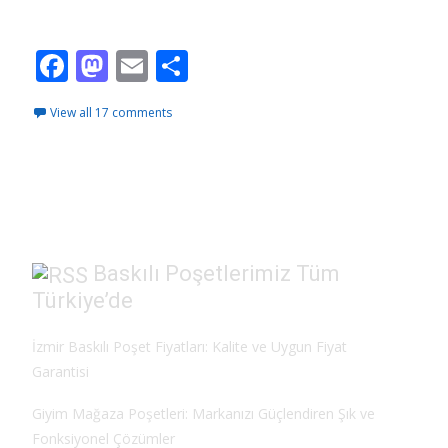
Read More…
F
M
E
S
ac
as
m
h
View all 17 comments
e
to
ai
ar
b
d
l
e
o
o
o
n
k
Baskılı Poşetlerimiz Tüm
Türkiye’de
İzmir Baskılı Poşet Fiyatları: Kalite ve Uygun Fiyat
Garantisi
Giyim Mağaza Poşetleri: Markanızı Güçlendiren Şık ve
Fonksiyonel Çözümler