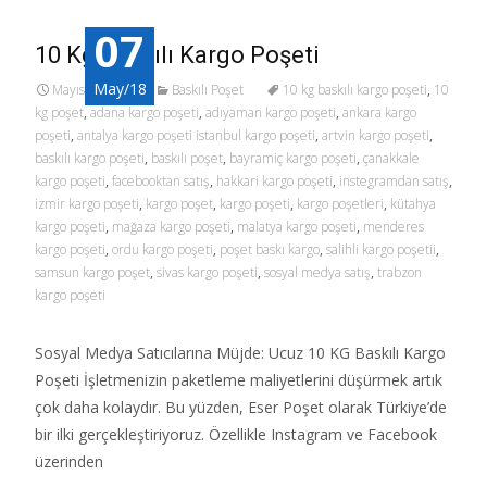
07
10 Kg Baskılı Kargo Poşeti
May/18
Mayıs 7, 2018
Baskılı Poşet
10 kg baskılı kargo poşeti
,
10
kg poşet
,
adana kargo poşeti
,
adıyaman kargo poşeti
,
ankara kargo
poşeti
,
antalya kargo poşeti istanbul kargo poşeti
,
artvin kargo poşeti
,
baskılı kargo poşeti
,
baskılı poşet
,
bayramiç kargo poşeti
,
çanakkale
kargo poşeti
,
facebooktan satış
,
hakkari kargo poşeti
,
instegramdan satış
,
izmir kargo poşeti
,
kargo poşet
,
kargo poşeti
,
kargo poşetleri
,
kütahya
kargo poşeti
,
mağaza kargo poşeti
,
malatya kargo poşeti
,
menderes
kargo poşeti
,
ordu kargo poşeti
,
poşet baskı kargo
,
salihli kargo poşetii
,
samsun kargo poşet
,
sivas kargo poşeti
,
sosyal medya satış
,
trabzon
kargo poşeti
Sosyal Medya Satıcılarına Müjde: Ucuz 10 KG Baskılı Kargo
Poşeti İşletmenizin paketleme maliyetlerini düşürmek artık
çok daha kolaydır. Bu yüzden, Eser Poşet olarak Türkiye’de
bir ilki gerçekleştiriyoruz. Özellikle Instagram ve Facebook
üzerinden