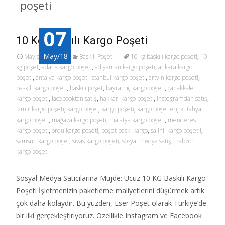
poşeti
07
10 Kg Baskılı Kargo Poşeti
May/18
Mayıs 7, 2018
Baskılı Poşet
10 kg baskılı kargo poşeti
,
10
kg poşet
,
adana kargo poşeti
,
adıyaman kargo poşeti
,
ankara kargo
poşeti
,
antalya kargo poşeti istanbul kargo poşeti
,
artvin kargo poşeti
,
baskılı kargo poşeti
,
baskılı poşet
,
bayramiç kargo poşeti
,
çanakkale
kargo poşeti
,
facebooktan satış
,
hakkari kargo poşeti
,
instegramdan satış
,
izmir kargo poşeti
,
kargo poşet
,
kargo poşeti
,
kargo poşetleri
,
kütahya
kargo poşeti
,
mağaza kargo poşeti
,
malatya kargo poşeti
,
menderes
kargo poşeti
,
ordu kargo poşeti
,
poşet baskı kargo
,
salihli kargo poşetii
,
samsun kargo poşet
,
sivas kargo poşeti
,
sosyal medya satış
,
trabzon
kargo poşeti
Sosyal Medya Satıcılarına Müjde: Ucuz 10 KG Baskılı Kargo
Poşeti İşletmenizin paketleme maliyetlerini düşürmek artık
çok daha kolaydır. Bu yüzden, Eser Poşet olarak Türkiye’de
bir ilki gerçekleştiriyoruz. Özellikle Instagram ve Facebook