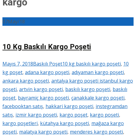
kargo
07
May/18
10 Kg Baskılı Kargo Poşeti
Mayıs 7, 2018
Baskılı Poşet
10 kg baskılı kargo poşeti
,
10
kg poşet
,
adana kargo poşeti
,
adıyaman kargo poşeti
,
ankara kargo poşeti
,
antalya kargo poşeti istanbul kargo
poşeti
,
artvin kargo poşeti
,
baskılı kargo poşeti
,
baskılı
poşet
,
bayramiç kargo poşeti
,
çanakkale kargo poşeti
,
facebooktan satış
,
hakkari kargo poşeti
,
instegramdan
satış
,
izmir kargo poşeti
,
kargo poşet
,
kargo poşeti
,
kargo poşetleri
,
kütahya kargo poşeti
,
mağaza kargo
poşeti
,
malatya kargo poşeti
,
menderes kargo poşeti
,