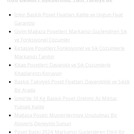
İzmir Baskılı Poşet Fiyatları: Kalite ve Uygun Fiyat
Garantisi
Giyim Mağaza Poşetleri: Markanızı Güçlendiren Şık
ve Fonksiyonel Çözümler
Kırtasiye Poşetleri: Fonksiyonel ve Şık Çözümlerle
Markanızı Tanıtın
Kitap Poşetleri: Dayanıklı ve Şık Çözümlerle
Kitaplarınızı Koruyun
Baskılı Takviyeli Poşet Fiyatları: Dayanıklılık ve Şıklık
Bir Arada
İzmir’de 10 Kg Baskılı Poşet Üretimi: Az Miktar,
Yüksek Kalite
Mağaza Poşeti: Müşterilerinize Unutulmaz Bir
Alışveriş Deneyimi Sunun
Poşet Baskı 2024: Markanızı Güçlendiren Etkili Bir