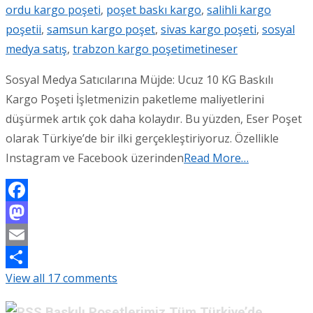
ordu kargo poşeti
,
poşet baskı kargo
,
salihli kargo
poşetii
,
samsun kargo poşet
,
sivas kargo poşeti
,
sosyal
medya satış
,
trabzon kargo poşeti
metineser
Sosyal Medya Satıcılarına Müjde: Ucuz 10 KG Baskılı
Kargo Poşeti İşletmenizin paketleme maliyetlerini
düşürmek artık çok daha kolaydır. Bu yüzden, Eser Poşet
olarak Türkiye’de bir ilki gerçekleştiriyoruz. Özellikle
Instagram ve Facebook üzerinden
Read More…
Facebook
Mastodon
Email
View all 17 comments
Share
Baskılı Poşetlerimiz Tüm Türkiye’de