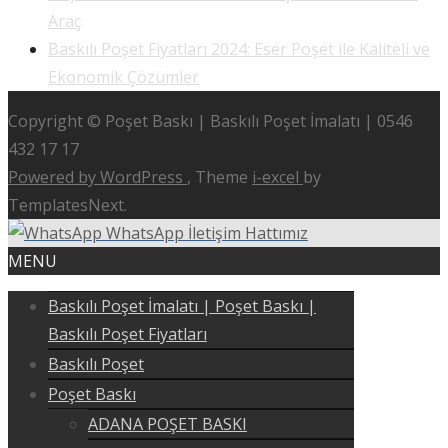
Araç
Baskılı Poşet Fiyatları 2024: Eser Poşet ile Kaliteli ve
Ekonomik Çözümler
Copyright © Poşet Baskı | Baskılı Poşet İmalatı | 0546
432 17 17
Powered by WordPress
, Theme
i-excel
by
TemplatesNext.
WhatsApp İletişim Hattımız
MENU
Baskılı Poşet İmalatı | Poşet Baskı |
Baskılı Poşet Fiyatları
Baskılı Poşet
Poşet Baskı
ADANA POŞET BASKI