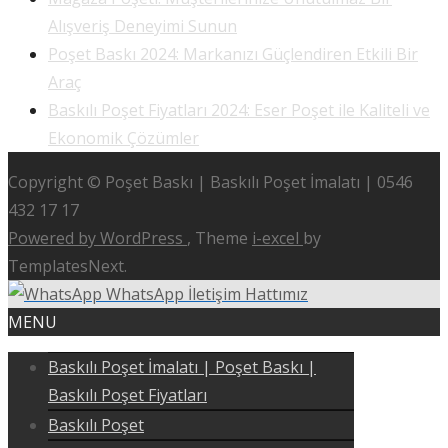
Alışveriş Deneyimi Sunun
Poşet Baskı 2024: Markanızı Güçlendiren Etkili Bir
Araç
Baskılı Poşet Fiyatları 2024: Eser Poşet ile Kaliteli ve
Ekonomik Çözümler
Copyright © Poşet Baskı | Baskılı Poşet İmalatı | 0546
432 17 17
Powered by WordPress
, Theme
i-excel
by
TemplatesNext.
WhatsApp İletişim Hattımız
MENU
Baskılı Poşet İmalatı | Poşet Baskı |
Baskılı Poşet Fiyatları
Baskılı Poşet