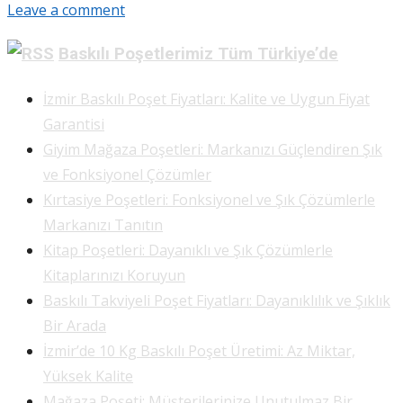
Leave a comment
Share
Baskılı Poşetlerimiz Tüm Türkiye’de
İzmir Baskılı Poşet Fiyatları: Kalite ve Uygun Fiyat
Garantisi
Giyim Mağaza Poşetleri: Markanızı Güçlendiren Şık
ve Fonksiyonel Çözümler
Kırtasiye Poşetleri: Fonksiyonel ve Şık Çözümlerle
Markanızı Tanıtın
Kitap Poşetleri: Dayanıklı ve Şık Çözümlerle
Kitaplarınızı Koruyun
Baskılı Takviyeli Poşet Fiyatları: Dayanıklılık ve Şıklık
Bir Arada
İzmir’de 10 Kg Baskılı Poşet Üretimi: Az Miktar,
Yüksek Kalite
Mağaza Poşeti: Müşterilerinize Unutulmaz Bir