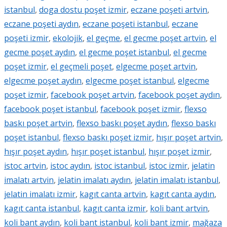
istanbul
,
doga dostu poşet izmir
,
eczane poşeti artvin
,
eczane poşeti aydın
,
eczane poşeti istanbul
,
eczane
poşeti izmir
,
ekolojik
,
el geçme
,
el gecme poşet artvin
,
el
gecme poşet aydın
,
el gecme poşet istanbul
,
el gecme
poşet izmir
,
el geçmeli poşet
,
elgecme poşet artvin
,
elgecme poşet aydın
,
elgecme poşet istanbul
,
elgecme
poşet izmir
,
facebook poşet artvin
,
facebook poşet aydın
,
facebook poşet istanbul
,
facebook poşet izmir
,
flexso
baskı poşet artvin
,
flexso baskı poşet aydın
,
flexso baskı
poşet istanbul
,
flexso baskı poşet izmir
,
hışır poşet artvin
,
hışır poşet aydın
,
hışır poşet istanbul
,
hışır poşet izmir
,
istoc artvin
,
istoc aydın
,
istoc istanbul
,
istoc izmir
,
jelatin
imalatı artvin
,
jelatin imalatı aydın
,
jelatin imalatı istanbul
,
jelatin imalatı izmir
,
kagıt canta artvin
,
kagıt canta aydın
,
kagıt canta istanbul
,
kagıt canta izmir
,
koli bant artvin
,
koli bant aydın
,
koli bant istanbul
,
koli bant izmir
,
mağaza