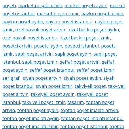
poşeti
,
market poşeti artvin
,
market poşeti aydın
,
market
poşeti istanbul
,
market poşeti izmir
,
naylon poşet artvin
,
naylon poşet aydın
,
naylon poşet istanbul
,
naylon poşet
izmir
,
özel baskılı poşet artvin
,
özel baskılı poşet aydın
,
özel baskılı poşet istanbul
,
özel baskılı poşet izmir
,
posetci artvin
,
posetci aydın
,
posetci istanbul
,
posetci
izmir
,
saplı poşet artvin
,
saplı poşet aydın
,
saplı poşet
istanbul
,
saplı poşet izmir
,
şeffaf poşet artvin
,
şeffaf
poşet aydın
,
şeffaf poşet istanbul
,
şeffaf poşet izmir
,
serigrafi
,
siyah poşet artvin
,
siyah poşet aydın
,
siyah
poşet istanbul
,
siyah poşet izmir
,
takviyeli poşet
,
takviyeli
poşet artvin
,
takviyeli poşet aydın
,
takviyeli poşet
istanbul
,
takviyeli poşet izmir
,
tasarım
,
toptan poşet
artvin
,
toptan poşet aydın
,
toptan poşet imalatı artvin
,
toptan poşet imalatı aydın
,
toptan poşet imalatı istanbul
,
toptan poşet imalatı izmir
,
toptan poşet istanbul
,
toptan