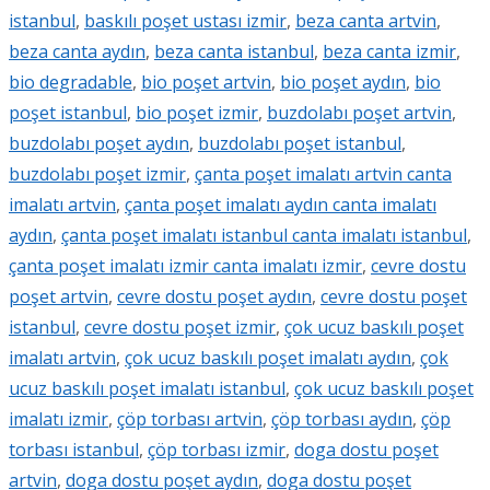
istanbul
,
baskılı poşet ustası izmir
,
beza canta artvin
,
beza canta aydın
,
beza canta istanbul
,
beza canta izmir
,
bio degradable
,
bio poşet artvin
,
bio poşet aydın
,
bio
poşet istanbul
,
bio poşet izmir
,
buzdolabı poşet artvin
,
buzdolabı poşet aydın
,
buzdolabı poşet istanbul
,
buzdolabı poşet izmir
,
çanta poşet imalatı artvin canta
imalatı artvin
,
çanta poşet imalatı aydın canta imalatı
aydın
,
çanta poşet imalatı istanbul canta imalatı istanbul
,
çanta poşet imalatı izmir canta imalatı izmir
,
cevre dostu
poşet artvin
,
cevre dostu poşet aydın
,
cevre dostu poşet
istanbul
,
cevre dostu poşet izmir
,
çok ucuz baskılı poşet
imalatı artvin
,
çok ucuz baskılı poşet imalatı aydın
,
çok
ucuz baskılı poşet imalatı istanbul
,
çok ucuz baskılı poşet
imalatı izmir
,
çöp torbası artvin
,
çöp torbası aydın
,
çöp
torbası istanbul
,
çöp torbası izmir
,
doga dostu poşet
artvin
,
doga dostu poşet aydın
,
doga dostu poşet