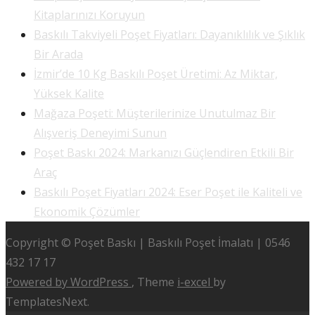
Kitaplarınızı Koruyun
Baskılı Takviyeli Poşet Fiyatları: Dayanıklılık ve Şıklık
Bir Arada
İzmir’de 10 Kg Baskılı Poşet Üretimi: Az Miktar,
Yüksek Kalite
Mağaza Poşeti: Müşterilerinize Unutulmaz Bir
Alışveriş Deneyimi Sunun
Poşet Baskı 2024: Markanızı Güçlendiren Etkili Bir
Araç
Baskılı Poşet Fiyatları 2024: Eser Poşet ile Kaliteli ve
Ekonomik Çözümler
Copyright © Poşet Baskı | Baskılı Poşet İmalatı | 0546
432 17 17
Powered by WordPress
, Theme
i-excel
by
TemplatesNext.