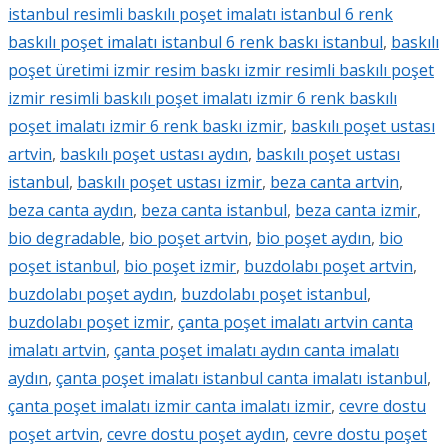
istanbul resimli baskılı poşet imalatı istanbul 6 renk
baskılı poşet imalatı istanbul 6 renk baskı istanbul
,
baskılı
poşet üretimi izmir resim baskı izmir resimli baskılı poşet
izmir resimli baskılı poşet imalatı izmir 6 renk baskılı
poşet imalatı izmir 6 renk baskı izmir
,
baskılı poşet ustası
artvin
,
baskılı poşet ustası aydın
,
baskılı poşet ustası
istanbul
,
baskılı poşet ustası izmir
,
beza canta artvin
,
beza canta aydın
,
beza canta istanbul
,
beza canta izmir
,
bio degradable
,
bio poşet artvin
,
bio poşet aydın
,
bio
poşet istanbul
,
bio poşet izmir
,
buzdolabı poşet artvin
,
buzdolabı poşet aydın
,
buzdolabı poşet istanbul
,
buzdolabı poşet izmir
,
çanta poşet imalatı artvin canta
imalatı artvin
,
çanta poşet imalatı aydın canta imalatı
aydın
,
çanta poşet imalatı istanbul canta imalatı istanbul
,
çanta poşet imalatı izmir canta imalatı izmir
,
cevre dostu
poşet artvin
,
cevre dostu poşet aydın
,
cevre dostu poşet