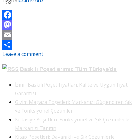
uygun
Read More…
Facebook
Mastodon
Email
Leave a comment
Share
Baskılı Poşetlerimiz Tüm Türkiye’de
İzmir Baskılı Poşet Fiyatları: Kalite ve Uygun Fiyat
Garantisi
Giyim Mağaza Poşetleri: Markanızı Güçlendiren Şık
ve Fonksiyonel Çözümler
Kırtasiye Poşetleri: Fonksiyonel ve Şık Çözümlerle
Markanızı Tanıtın
Kitap Poşetleri: Dayanıklı ve Şık Çözümlerle