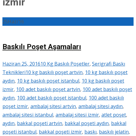
izmir
25
Haz/16
Baskılı Poşet Aşamaları
Haziran 25, 2016
10 Kg Baskılı Poşetler
,
Serigrafi Baskı
Teknikleri
10 kg baskılı poşet artvin
,
10 kg baskılı poşet
aydın
,
10 kg baskılı poşet istanbul
,
10 kg baskılı poşet
izmir
,
100 adet baskılı poşet artvin
,
100 adet baskılı poşet
aydın
,
100 adet baskılı poşet istanbul
,
100 adet baskılı
poşet izmir
,
ambalaj sitesi artvin
,
ambalaj sitesi aydın
,
ambalaj sitesi istanbul
,
ambalaj sitesi izmir
,
atlet poşet
,
aydın
,
bakkal poşeti artvin
,
bakkal poşeti aydın
,
bakkal
poşeti istanbul
,
bakkal poşeti izmir
,
baskı
,
baskılı jelatin
,