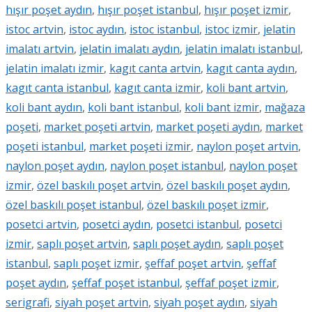
hışır poşet aydın
,
hışır poşet istanbul
,
hışır poşet izmir
,
istoc artvin
,
istoc aydın
,
istoc istanbul
,
istoc izmir
,
jelatin
imalatı artvin
,
jelatin imalatı aydın
,
jelatin imalatı istanbul
,
jelatin imalatı izmir
,
kagıt canta artvin
,
kagıt canta aydın
,
kagıt canta istanbul
,
kagıt canta izmir
,
koli bant artvin
,
koli bant aydın
,
koli bant istanbul
,
koli bant izmir
,
mağaza
poşeti
,
market poşeti artvin
,
market poşeti aydın
,
market
poşeti istanbul
,
market poşeti izmir
,
naylon poşet artvin
,
naylon poşet aydın
,
naylon poşet istanbul
,
naylon poşet
izmir
,
özel baskılı poşet artvin
,
özel baskılı poşet aydın
,
özel baskılı poşet istanbul
,
özel baskılı poşet izmir
,
posetci artvin
,
posetci aydın
,
posetci istanbul
,
posetci
izmir
,
saplı poşet artvin
,
saplı poşet aydın
,
saplı poşet
istanbul
,
saplı poşet izmir
,
şeffaf poşet artvin
,
şeffaf
poşet aydın
,
şeffaf poşet istanbul
,
şeffaf poşet izmir
,
serigrafi
,
siyah poşet artvin
,
siyah poşet aydın
,
siyah