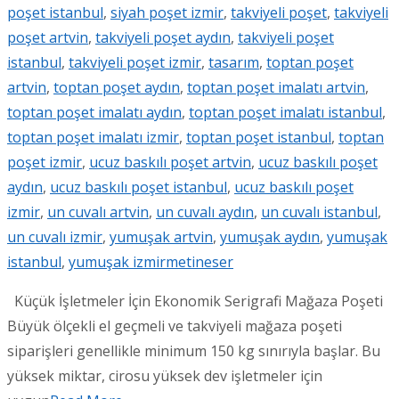
poşet istanbul
,
siyah poşet izmir
,
takviyeli poşet
,
takviyeli
poşet artvin
,
takviyeli poşet aydın
,
takviyeli poşet
istanbul
,
takviyeli poşet izmir
,
tasarım
,
toptan poşet
artvin
,
toptan poşet aydın
,
toptan poşet imalatı artvin
,
toptan poşet imalatı aydın
,
toptan poşet imalatı istanbul
,
toptan poşet imalatı izmir
,
toptan poşet istanbul
,
toptan
poşet izmir
,
ucuz baskılı poşet artvin
,
ucuz baskılı poşet
aydın
,
ucuz baskılı poşet istanbul
,
ucuz baskılı poşet
izmir
,
un cuvalı artvin
,
un cuvalı aydın
,
un cuvalı istanbul
,
un cuvalı izmir
,
yumuşak artvin
,
yumuşak aydın
,
yumuşak
istanbul
,
yumuşak izmir
metineser
Küçük İşletmeler İçin Ekonomik Serigrafi Mağaza Poşeti
Büyük ölçekli el geçmeli ve takviyeli mağaza poşeti
siparişleri genellikle minimum 150 kg sınırıyla başlar. Bu
yüksek miktar, cirosu yüksek dev işletmeler için