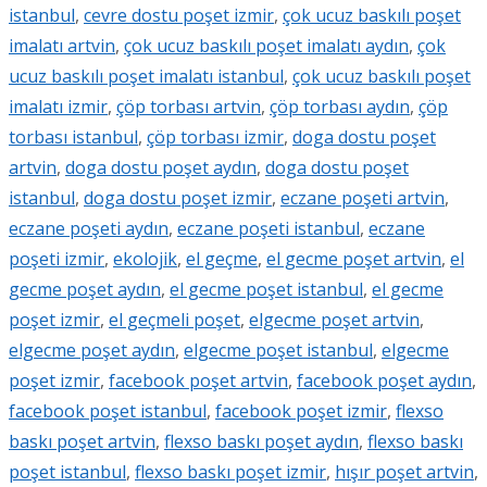
istanbul
,
cevre dostu poşet izmir
,
çok ucuz baskılı poşet
imalatı artvin
,
çok ucuz baskılı poşet imalatı aydın
,
çok
ucuz baskılı poşet imalatı istanbul
,
çok ucuz baskılı poşet
imalatı izmir
,
çöp torbası artvin
,
çöp torbası aydın
,
çöp
torbası istanbul
,
çöp torbası izmir
,
doga dostu poşet
artvin
,
doga dostu poşet aydın
,
doga dostu poşet
istanbul
,
doga dostu poşet izmir
,
eczane poşeti artvin
,
eczane poşeti aydın
,
eczane poşeti istanbul
,
eczane
poşeti izmir
,
ekolojik
,
el geçme
,
el gecme poşet artvin
,
el
gecme poşet aydın
,
el gecme poşet istanbul
,
el gecme
poşet izmir
,
el geçmeli poşet
,
elgecme poşet artvin
,
elgecme poşet aydın
,
elgecme poşet istanbul
,
elgecme
poşet izmir
,
facebook poşet artvin
,
facebook poşet aydın
,
facebook poşet istanbul
,
facebook poşet izmir
,
flexso
baskı poşet artvin
,
flexso baskı poşet aydın
,
flexso baskı
poşet istanbul
,
flexso baskı poşet izmir
,
hışır poşet artvin
,