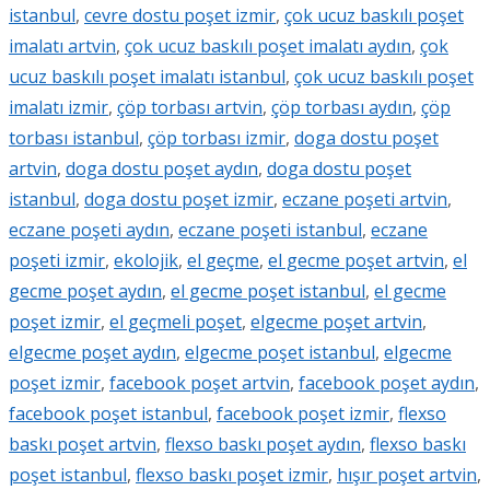
istanbul
,
cevre dostu poşet izmir
,
çok ucuz baskılı poşet
imalatı artvin
,
çok ucuz baskılı poşet imalatı aydın
,
çok
ucuz baskılı poşet imalatı istanbul
,
çok ucuz baskılı poşet
imalatı izmir
,
çöp torbası artvin
,
çöp torbası aydın
,
çöp
torbası istanbul
,
çöp torbası izmir
,
doga dostu poşet
artvin
,
doga dostu poşet aydın
,
doga dostu poşet
istanbul
,
doga dostu poşet izmir
,
eczane poşeti artvin
,
eczane poşeti aydın
,
eczane poşeti istanbul
,
eczane
poşeti izmir
,
ekolojik
,
el geçme
,
el gecme poşet artvin
,
el
gecme poşet aydın
,
el gecme poşet istanbul
,
el gecme
poşet izmir
,
el geçmeli poşet
,
elgecme poşet artvin
,
elgecme poşet aydın
,
elgecme poşet istanbul
,
elgecme
poşet izmir
,
facebook poşet artvin
,
facebook poşet aydın
,
facebook poşet istanbul
,
facebook poşet izmir
,
flexso
baskı poşet artvin
,
flexso baskı poşet aydın
,
flexso baskı
poşet istanbul
,
flexso baskı poşet izmir
,
hışır poşet artvin
,