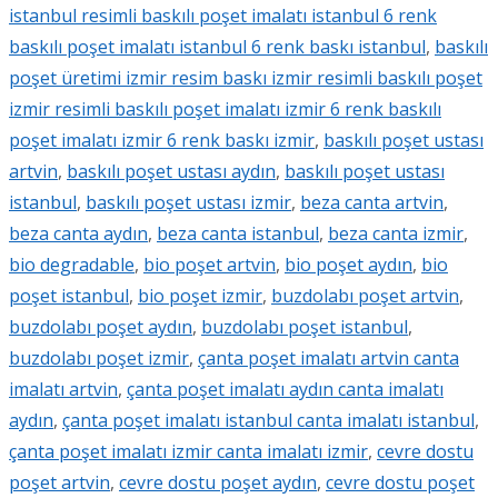
istanbul resimli baskılı poşet imalatı istanbul 6 renk
baskılı poşet imalatı istanbul 6 renk baskı istanbul
,
baskılı
poşet üretimi izmir resim baskı izmir resimli baskılı poşet
izmir resimli baskılı poşet imalatı izmir 6 renk baskılı
poşet imalatı izmir 6 renk baskı izmir
,
baskılı poşet ustası
artvin
,
baskılı poşet ustası aydın
,
baskılı poşet ustası
istanbul
,
baskılı poşet ustası izmir
,
beza canta artvin
,
beza canta aydın
,
beza canta istanbul
,
beza canta izmir
,
bio degradable
,
bio poşet artvin
,
bio poşet aydın
,
bio
poşet istanbul
,
bio poşet izmir
,
buzdolabı poşet artvin
,
buzdolabı poşet aydın
,
buzdolabı poşet istanbul
,
buzdolabı poşet izmir
,
çanta poşet imalatı artvin canta
imalatı artvin
,
çanta poşet imalatı aydın canta imalatı
aydın
,
çanta poşet imalatı istanbul canta imalatı istanbul
,
çanta poşet imalatı izmir canta imalatı izmir
,
cevre dostu
poşet artvin
,
cevre dostu poşet aydın
,
cevre dostu poşet