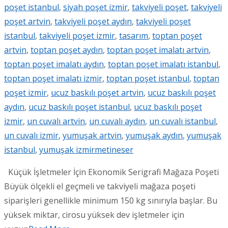
poşet istanbul
,
siyah poşet izmir
,
takviyeli poşet
,
takviyeli
poşet artvin
,
takviyeli poşet aydın
,
takviyeli poşet
istanbul
,
takviyeli poşet izmir
,
tasarım
,
toptan poşet
artvin
,
toptan poşet aydın
,
toptan poşet imalatı artvin
,
toptan poşet imalatı aydın
,
toptan poşet imalatı istanbul
,
toptan poşet imalatı izmir
,
toptan poşet istanbul
,
toptan
poşet izmir
,
ucuz baskılı poşet artvin
,
ucuz baskılı poşet
aydın
,
ucuz baskılı poşet istanbul
,
ucuz baskılı poşet
izmir
,
un cuvalı artvin
,
un cuvalı aydın
,
un cuvalı istanbul
,
un cuvalı izmir
,
yumuşak artvin
,
yumuşak aydın
,
yumuşak
istanbul
,
yumuşak izmir
metineser
Küçük İşletmeler İçin Ekonomik Serigrafi Mağaza Poşeti
Büyük ölçekli el geçmeli ve takviyeli mağaza poşeti
siparişleri genellikle minimum 150 kg sınırıyla başlar. Bu
yüksek miktar, cirosu yüksek dev işletmeler için