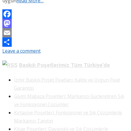
uygun
Read More…
Facebook
Mastodon
Email
Leave a comment
Share
Baskılı Poşetlerimiz Tüm Türkiye’de
İzmir Baskılı Poşet Fiyatları: Kalite ve Uygun Fiyat
Garantisi
Giyim Mağaza Poşetleri: Markanızı Güçlendiren Şık
ve Fonksiyonel Çözümler
Kırtasiye Poşetleri: Fonksiyonel ve Şık Çözümlerle
Markanızı Tanıtın
Kitap Poşetleri: Dayanıklı ve Şık Çözümlerle