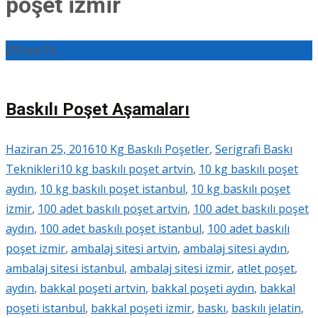
poşet izmir
25
Haz/16
Baskılı Poşet Aşamaları
Haziran 25, 2016
10 Kg Baskılı Poşetler
,
Serigrafi Baskı
Teknikleri
10 kg baskılı poşet artvin
,
10 kg baskılı poşet
aydın
,
10 kg baskılı poşet istanbul
,
10 kg baskılı poşet
izmir
,
100 adet baskılı poşet artvin
,
100 adet baskılı poşet
aydın
,
100 adet baskılı poşet istanbul
,
100 adet baskılı
poşet izmir
,
ambalaj sitesi artvin
,
ambalaj sitesi aydın
,
ambalaj sitesi istanbul
,
ambalaj sitesi izmir
,
atlet poşet
,
aydın
,
bakkal poşeti artvin
,
bakkal poşeti aydın
,
bakkal
poşeti istanbul
,
bakkal poşeti izmir
,
baskı
,
baskılı jelatin
,