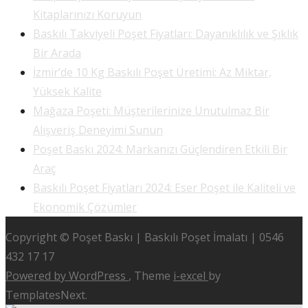
Kitaplarınızı Koruyun
Baskılı Takviyeli Poşet Fiyatları: Dayanıklılık ve Şıklık
Bir Arada
İzmir’de 10 Kg Baskılı Poşet Üretimi: Az Miktar,
Yüksek Kalite
Mağaza Poşeti: Müşterilerinize Unutulmaz Bir
Alışveriş Deneyimi Sunun
Poşet Baskı 2024: Markanızı Güçlendiren Etkili Bir
Araç
Baskılı Poşet Fiyatları 2024: Eser Poşet ile Kaliteli ve
Ekonomik Çözümler
Copyright © Poşet Baskı | Baskılı Poşet İmalatı | 0546
432 17 17
Powered by WordPress
, Theme
i-excel
by
TemplatesNext.