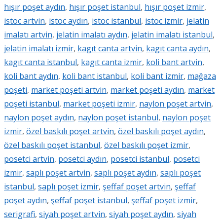
hışır poşet aydın
,
hışır poşet istanbul
,
hışır poşet izmir
,
istoc artvin
,
istoc aydın
,
istoc istanbul
,
istoc izmir
,
jelatin
imalatı artvin
,
jelatin imalatı aydın
,
jelatin imalatı istanbul
,
jelatin imalatı izmir
,
kagıt canta artvin
,
kagıt canta aydın
,
kagıt canta istanbul
,
kagıt canta izmir
,
koli bant artvin
,
koli bant aydın
,
koli bant istanbul
,
koli bant izmir
,
mağaza
poşeti
,
market poşeti artvin
,
market poşeti aydın
,
market
poşeti istanbul
,
market poşeti izmir
,
naylon poşet artvin
,
naylon poşet aydın
,
naylon poşet istanbul
,
naylon poşet
izmir
,
özel baskılı poşet artvin
,
özel baskılı poşet aydın
,
özel baskılı poşet istanbul
,
özel baskılı poşet izmir
,
posetci artvin
,
posetci aydın
,
posetci istanbul
,
posetci
izmir
,
saplı poşet artvin
,
saplı poşet aydın
,
saplı poşet
istanbul
,
saplı poşet izmir
,
şeffaf poşet artvin
,
şeffaf
poşet aydın
,
şeffaf poşet istanbul
,
şeffaf poşet izmir
,
serigrafi
,
siyah poşet artvin
,
siyah poşet aydın
,
siyah