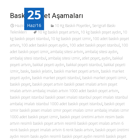
25
Baskılı Poşet Aşamaları
Haz/16
Haziran 25, 2016
10 Kg Baskılı Poşetler
,
Serigrafi Baskı
Teknikleri
10 kg baskılı poşet artvin
,
10 kg baskılı poşet aydın
,
10
kg baskılı poşet istanbul
,
10 kg baskılı poşet izmir
,
100 adet baskılı poşet
artvin
,
100 adet baskılı poşet aydın
,
100 adet baskılı poşet istanbul
,
100
adet baskılı poşet izmir
,
ambalaj sitesi artvin
,
ambalaj sitesi aydın
,
ambalaj sitesi istanbul
,
ambalaj sitesi izmir
,
atlet poşet
,
aydın
,
bakkal
poşeti artvin
,
bakkal poşeti aydın
,
bakkal poşeti istanbul
,
bakkal poşeti
izmir
,
baskı
,
baskılı jelatin
,
baskılı market poşeti artvin
,
baskılı market
poşeti aydın
,
baskılı market poşeti istanbul
,
baskılı market poşeti izmir
,
baskılı poşet
,
baskılı poşet artvin baskili poset imalati artvin poşet
imalatı artvin ambalaj imalatı artvin 1000 adet baskılı poşet artvin
,
baskılı poşet istanbul baskili poset imalati istanbul poşet imalatı istanbul
ambalaj imalatı istanbul 1000 adet baskılı poşet istanbul
,
baskılı poşet
izmir baskili poset imalati izmir poşet imalatı izmir ambalaj imalatı izmir
1000 adet baskılı poşet izmir
,
baskılı poşet üretimi artvin resim baskı
artvin resimli baskılı poşet artvin resimli baskılı poşet imalatı artvin 6
renk baskılı poşet imalatı artvin 6 renk baskı artvin
,
baskılı poşet üretimi
aydın resim baskı aydın resimli baskılı poşet aydın resimli baskılı poşet