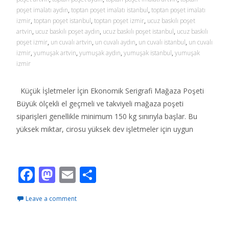
poşet imalatı aydın
,
toptan poşet imalatı istanbul
,
toptan poşet imalatı
izmir
,
toptan poşet istanbul
,
toptan poşet izmir
,
ucuz baskılı poşet
artvin
,
ucuz baskılı poşet aydın
,
ucuz baskılı poşet istanbul
,
ucuz baskılı
poşet izmir
,
un cuvalı artvin
,
un cuvalı aydın
,
un cuvalı istanbul
,
un cuvalı
izmir
,
yumuşak artvin
,
yumuşak aydın
,
yumuşak istanbul
,
yumuşak
izmir
Küçük İşletmeler İçin Ekonomik Serigrafi Mağaza Poşeti
Büyük ölçekli el geçmeli ve takviyeli mağaza poşeti
siparişleri genellikle minimum 150 kg sınırıyla başlar. Bu
yüksek miktar, cirosu yüksek dev işletmeler için uygun
Read More…
F
M
E
S
ac
as
m
h
Leave a comment
e
to
ai
ar
b
d
l
e