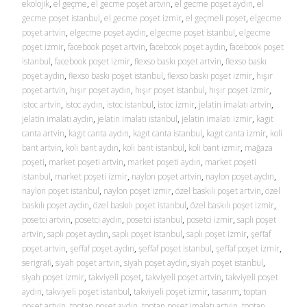
ekolojik
,
el geçme
,
el gecme poşet artvin
,
el gecme poşet aydın
,
el
gecme poşet istanbul
,
el gecme poşet izmir
,
el geçmeli poşet
,
elgecme
poşet artvin
,
elgecme poşet aydın
,
elgecme poşet istanbul
,
elgecme
poşet izmir
,
facebook poşet artvin
,
facebook poşet aydın
,
facebook poşet
istanbul
,
facebook poşet izmir
,
flexso baskı poşet artvin
,
flexso baskı
poşet aydın
,
flexso baskı poşet istanbul
,
flexso baskı poşet izmir
,
hışır
poşet artvin
,
hışır poşet aydın
,
hışır poşet istanbul
,
hışır poşet izmir
,
istoc artvin
,
istoc aydın
,
istoc istanbul
,
istoc izmir
,
jelatin imalatı artvin
,
jelatin imalatı aydın
,
jelatin imalatı istanbul
,
jelatin imalatı izmir
,
kagıt
canta artvin
,
kagıt canta aydın
,
kagıt canta istanbul
,
kagıt canta izmir
,
koli
bant artvin
,
koli bant aydın
,
koli bant istanbul
,
koli bant izmir
,
mağaza
poşeti
,
market poşeti artvin
,
market poşeti aydın
,
market poşeti
istanbul
,
market poşeti izmir
,
naylon poşet artvin
,
naylon poşet aydın
,
naylon poşet istanbul
,
naylon poşet izmir
,
özel baskılı poşet artvin
,
özel
baskılı poşet aydın
,
özel baskılı poşet istanbul
,
özel baskılı poşet izmir
,
posetci artvin
,
posetci aydın
,
posetci istanbul
,
posetci izmir
,
saplı poşet
artvin
,
saplı poşet aydın
,
saplı poşet istanbul
,
saplı poşet izmir
,
şeffaf
poşet artvin
,
şeffaf poşet aydın
,
şeffaf poşet istanbul
,
şeffaf poşet izmir
,
serigrafi
,
siyah poşet artvin
,
siyah poşet aydın
,
siyah poşet istanbul
,
siyah poşet izmir
,
takviyeli poşet
,
takviyeli poşet artvin
,
takviyeli poşet
aydın
,
takviyeli poşet istanbul
,
takviyeli poşet izmir
,
tasarım
,
toptan
poşet artvin
,
toptan poşet aydın
,
toptan poşet imalatı artvin
,
toptan