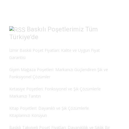
o
o
o
n
k
Baskılı Poşetlerimiz Tüm
Türkiye’de
İzmir Baskılı Poşet Fiyatları: Kalite ve Uygun Fiyat
Garantisi
Giyim Mağaza Poşetleri: Markanızı Güçlendiren Şık ve
Fonksiyonel Çözümler
Kırtasiye Poşetleri: Fonksiyonel ve Şık Çözümlerle
Markanızı Tanıtın
Kitap Poşetleri: Dayanıklı ve Şık Çözümlerle
Kitaplarınızı Koruyun
Baskılı Takviyeli Poşet Fiyatları: Dayanıklılık ve Şıklık Bir