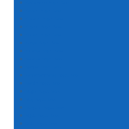
Kastamonu Poşet Baskı
Kayseri Poşet Baskı
Kırklareli Poşet Baskı
Kırşehir Poşet Baskı
Kocaeli Poşet Baskı
Konya Poşet Baskı
Kütahya Poşet Baskı
Malatya Poşet Baskı
Manisa Poşet Baskı
Kahramanmaraş Poşet Baskı
Mardin Poşet Baskı
Muğla Poşet Baskı
Muş Poşet Baskı
Nevşehir Poşet Baskı
Niğde Poşet Baskı
Ordu Poşet Baskı