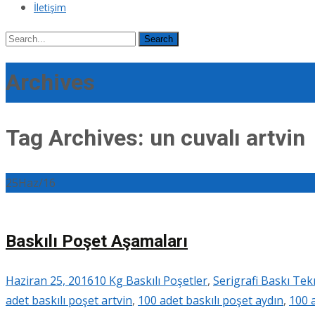
İletişim
Search
for:
Archives
Tag Archives: un cuvalı artvin
25
Haz/16
Baskılı Poşet Aşamaları
Haziran 25, 2016
10 Kg Baskılı Poşetler
,
Serigrafi Baskı Tek
adet baskılı poşet artvin
,
100 adet baskılı poşet aydın
,
100 a