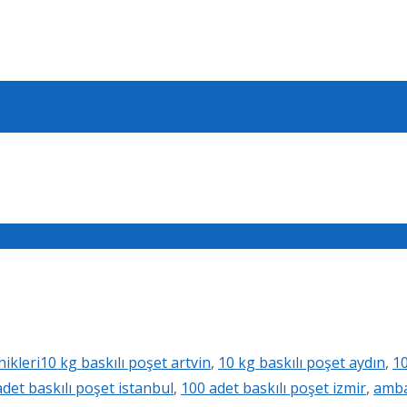
nikleri
10 kg baskılı poşet artvin
,
10 kg baskılı poşet aydın
,
10
det baskılı poşet istanbul
,
100 adet baskılı poşet izmir
,
ambal