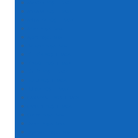
AMASYA POŞET BASKI
ANKARA POŞET BASKI
ANTALYA POŞET BASKI
Artvin Poşet Baskı
Aydın Poşet Baskı
Balıkesir Poşet Baskı
BİLECİK POŞET BASKI
BİNGÖL POŞET BASKI
BİTLİS POŞET BASKI
BOLU POŞET BASKI
BURSA POŞET BASKI
ÇANAKKALE POŞET BASKI
ÇANKIRI POŞET BASKI
Çorum Poşet Baskı
Denizli Poşet Baskı
Diyarbakır Poşet Baskı