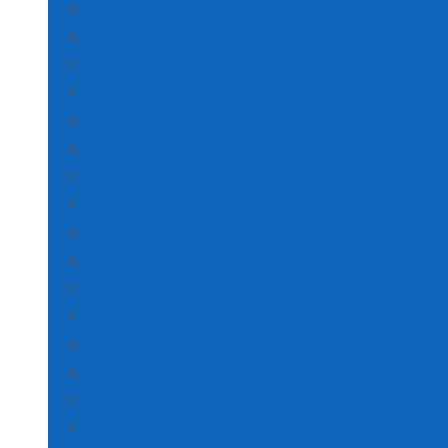
Edirne Poşet Baskı
Elazığ Poşet Baskı
Erzincan Poşet Baskı
Erzurum Poşet Baskı
Gümüşhane Poşet Baskı
Giresun Poşet Baskı
Gaziantep Poşet Baskı
FLEKSO BASKI
Eskişehir Poşet Baskı
Hakkari Poşet Baskı
Hatay Poşet Baskı
Isparta Poşet Baskı
Mersin Poşet Baskı
İstanbul Poşet Baskı
İzmir’de Poşet Baskı
Kars Poşet Baskı