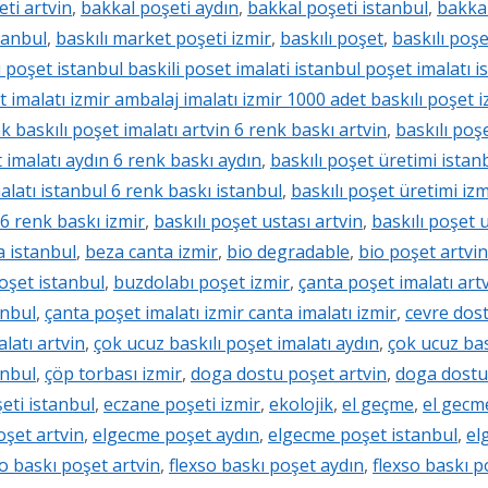
ti artvin
,
bakkal poşeti aydın
,
bakkal poşeti istanbul
,
bakkal
tanbul
,
baskılı market poşeti izmir
,
baskılı poşet
,
baskılı poşe
ı poşet istanbul baskili poset imalati istanbul poşet imalatı 
t imalatı izmir ambalaj imalatı izmir 1000 adet baskılı poşet i
nk baskılı poşet imalatı artvin 6 renk baskı artvin
,
baskılı poş
t imalatı aydın 6 renk baskı aydın
,
baskılı poşet üretimi istan
malatı istanbul 6 renk baskı istanbul
,
baskılı poşet üretimi izm
 6 renk baskı izmir
,
baskılı poşet ustası artvin
,
baskılı poşet 
a istanbul
,
beza canta izmir
,
bio degradable
,
bio poşet artvin
oşet istanbul
,
buzdolabı poşet izmir
,
çanta poşet imalatı artv
anbul
,
çanta poşet imalatı izmir canta imalatı izmir
,
cevre dost
latı artvin
,
çok ucuz baskılı poşet imalatı aydın
,
çok ucuz bas
anbul
,
çöp torbası izmir
,
doga dostu poşet artvin
,
doga dostu
eti istanbul
,
eczane poşeti izmir
,
ekolojik
,
el geçme
,
el gecm
şet artvin
,
elgecme poşet aydın
,
elgecme poşet istanbul
,
el
so baskı poşet artvin
,
flexso baskı poşet aydın
,
flexso baskı p