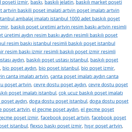
 poşeti izmir
,
baskı
,
baskılı jelatin
,
baskılı market poşeti
t artvin baskili poset imalati artvin poşet imalatı artvin
istanbul ambalaj imalatı istanbul 1000 adet baskılı poşet
zmir
,
baskılı poşet üretimi artvin resim baskı artvin resimli
et üretimi aydın resim baskı aydın resimli baskılı poşet
bul resim baskı istanbul resimli baskılı poşet istanbul
ir resim baskı izmir resimli baskılı poşet izmir resimli
ustası aydın
,
baskılı poşet ustası istanbul
,
baskılı poşet
,
bio poşet aydın
,
bio poşet istanbul
,
bio poşet izmir
,
in canta imalatı artvin
,
çanta poşet imalatı aydın canta
u poşet artvin
,
cevre dostu poşet aydın
,
cevre dostu poşet
kılı poşet imalatı istanbul
,
çok ucuz baskılı poşet imalatı
 poşet aydın
,
doga dostu poşet istanbul
,
doga dostu poşet
e poşet artvin
,
el gecme poşet aydın
,
el gecme poşet
gecme poşet izmir
,
facebook poşet artvin
,
facebook poşet
oşet istanbul
,
flexso baskı poşet izmir
,
hışır poşet artvin
,