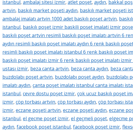
istanbul
,
ambalaj sitesi izmir
,
atlet poşet
,
aydın
,
bakkal poşe
artvin
,
baskılı market poşeti aydın
,
baskılı market poşeti is
ambalaj imalatı artvin 1000 adet baskılı poşet artvin
,
baskıl
istanbul
,
baskılı poşet izmir baskili poset imalati izmir poşe
baskılı poşet artvin resimli baskılı poşet imalatı artvin 6 re
aydın resimli baskılı poşet imalatı aydın 6 renk baskılı poşe
resimli baskılı poşet imalatı istanbul 6 renk baskılı poşet i
baskılı poşet imalatı izmir 6 renk baskılı poşet imalatı izmir
ustası izmir
,
beza canta artvin
,
beza canta aydın
,
beza cant
buzdolabı poşet artvin
,
buzdolabı poşet aydın
,
buzdolabı p
imalatı aydın
,
çanta poşet imalatı istanbul canta imalatı ist
istanbul
,
cevre dostu poşet izmir
,
çok ucuz baskılı poşet ima
izmir
,
çöp torbası artvin
,
çöp torbası aydın
,
çöp torbası ist
izmir
,
eczane poşeti artvin
,
eczane poşeti aydın
,
eczane poş
istanbul
,
el gecme poşet izmir
,
el geçmeli poşet
,
elgecme po
aydın
,
facebook poşet istanbul
,
facebook poşet izmir
,
flex