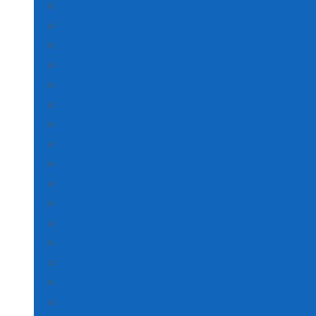
Rize Poşet Baskı
Sakarya Poşet Baskı
Samsun Poşet Baskı
Siirt Poşet Baskı
Sinop Poşet Baskı
Sivas Poşet Baskı
Tekirdağ Poşet Baskı
Tokat Poşet Baskı
Trabzon Poşet Baskı
Tunceli Poşet Baskı
Şanlıurfa Poşet Baskı
Uşak Poşet Baskı
Van Poşet Baskı
Yozgat Poşet Baskı
Zonguldak Poşet Baskı
AKSARAY POŞET BASKI