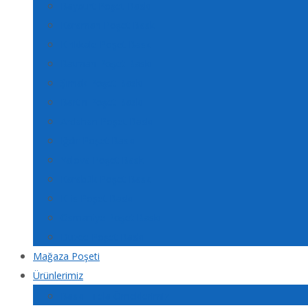
Bayburt Poşet Baskı
Karaman Poşet Baskı
Kırıkkale Poşet Baskı
Batman Poşet Baskı
Şırnak Poşet Baskı
Bartın Poşet Baskı
Ardahan Poşet Baskı
Iğdır Poşet Baskı
Yalova Poşet Baskı
Karabük Poşet Baskı
Kilis Poşet Baskı
Osmaniye Poşet Baskı
Düzce Poşet Baskı
Mağaza Poşeti
Ürünlerimiz
Baskılı Tela Örneklerimiz