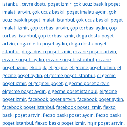
istanbul
,
cevre dostu poşet izmir
,
çok ucuz baskılı poşet
imalatı artvin
,
çok ucuz baskılı poşet imalatı aydın
,
çok
ucuz baskılı poşet imalatı istanbul
,
çok ucuz baskılı poşet
imalatı izmir
,
çöp torbası artvin
,
çöp torbası aydın
,
çöp
torbası istanbul
,
çöp torbası izmir
,
doga dostu poşet
artvin
,
doga dostu poşet aydın
,
doga dostu poşet
istanbul
,
doga dostu poşet izmir
,
eczane poşeti artvin
,
eczane poşeti aydın
,
eczane poşeti istanbul
,
eczane
poşeti izmir
,
ekolojik
,
el geçme
,
el gecme poşet artvin
,
el
gecme poşet aydın
,
el gecme poşet istanbul
,
el gecme
poşet izmir
,
el geçmeli poşet
,
elgecme poşet artvin
,
elgecme poşet aydın
,
elgecme poşet istanbul
,
elgecme
poşet izmir
,
facebook poşet artvin
,
facebook poşet aydın
,
facebook poşet istanbul
,
facebook poşet izmir
,
flexso
baskı poşet artvin
,
flexso baskı poşet aydın
,
flexso baskı
poşet istanbul
,
flexso baskı poşet izmir
,
hışır poşet artvin
,