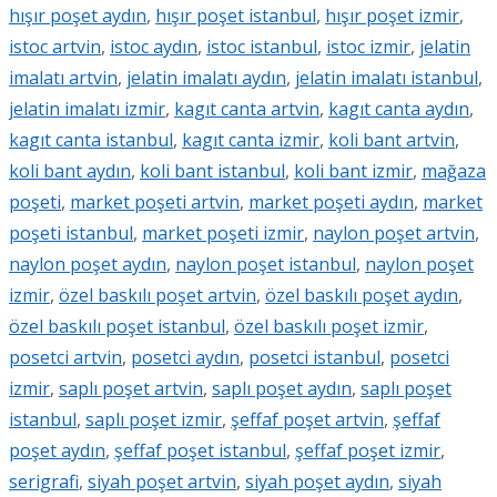
hışır poşet aydın
,
hışır poşet istanbul
,
hışır poşet izmir
,
istoc artvin
,
istoc aydın
,
istoc istanbul
,
istoc izmir
,
jelatin
imalatı artvin
,
jelatin imalatı aydın
,
jelatin imalatı istanbul
,
jelatin imalatı izmir
,
kagıt canta artvin
,
kagıt canta aydın
,
kagıt canta istanbul
,
kagıt canta izmir
,
koli bant artvin
,
koli bant aydın
,
koli bant istanbul
,
koli bant izmir
,
mağaza
poşeti
,
market poşeti artvin
,
market poşeti aydın
,
market
poşeti istanbul
,
market poşeti izmir
,
naylon poşet artvin
,
naylon poşet aydın
,
naylon poşet istanbul
,
naylon poşet
izmir
,
özel baskılı poşet artvin
,
özel baskılı poşet aydın
,
özel baskılı poşet istanbul
,
özel baskılı poşet izmir
,
posetci artvin
,
posetci aydın
,
posetci istanbul
,
posetci
izmir
,
saplı poşet artvin
,
saplı poşet aydın
,
saplı poşet
istanbul
,
saplı poşet izmir
,
şeffaf poşet artvin
,
şeffaf
poşet aydın
,
şeffaf poşet istanbul
,
şeffaf poşet izmir
,
serigrafi
,
siyah poşet artvin
,
siyah poşet aydın
,
siyah