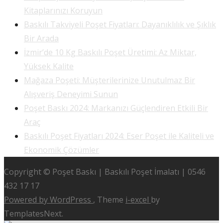
Kitaplarınızı Koruyun
Baskılı Takviyeli Poşet Fiyatları: Dayanıklılık ve Şıklık
Bir Arada
İzmir’de 10 Kg Baskılı Poşet Üretimi: Az Miktar,
Yüksek Kalite
Mağaza Poşeti: Müşterilerinize Unutulmaz Bir
Alışveriş Deneyimi Sunun
Poşet Baskı 2024: Markanızı Güçlendiren Etkili Bir
Araç
Baskılı Poşet Fiyatları 2024: Eser Poşet ile Kaliteli ve
Ekonomik Çözümler
Copyright © Poşet Baskı | Baskılı Poşet İmalatı | 0546
432 17 17
Powered by WordPress
, Theme
i-excel
by
TemplatesNext.