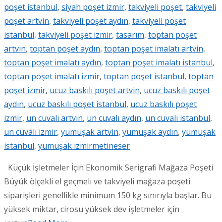
poşet istanbul
,
siyah poşet izmir
,
takviyeli poşet
,
takviyeli
poşet artvin
,
takviyeli poşet aydın
,
takviyeli poşet
istanbul
,
takviyeli poşet izmir
,
tasarım
,
toptan poşet
artvin
,
toptan poşet aydın
,
toptan poşet imalatı artvin
,
toptan poşet imalatı aydın
,
toptan poşet imalatı istanbul
,
toptan poşet imalatı izmir
,
toptan poşet istanbul
,
toptan
poşet izmir
,
ucuz baskılı poşet artvin
,
ucuz baskılı poşet
aydın
,
ucuz baskılı poşet istanbul
,
ucuz baskılı poşet
izmir
,
un cuvalı artvin
,
un cuvalı aydın
,
un cuvalı istanbul
,
un cuvalı izmir
,
yumuşak artvin
,
yumuşak aydın
,
yumuşak
istanbul
,
yumuşak izmir
metineser
Küçük İşletmeler İçin Ekonomik Serigrafi Mağaza Poşeti
Büyük ölçekli el geçmeli ve takviyeli mağaza poşeti
siparişleri genellikle minimum 150 kg sınırıyla başlar. Bu
yüksek miktar, cirosu yüksek dev işletmeler için