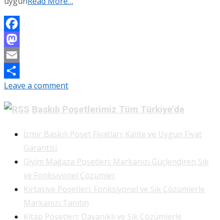
uygun
Read More…
Facebook
Mastodon
Email
Leave a comment
Share
Baskılı Poşetlerimiz Tüm Türkiye’de
İzmir Baskılı Poşet Fiyatları: Kalite ve Uygun Fiyat
Garantisi
Giyim Mağaza Poşetleri: Markanızı Güçlendiren Şık
ve Fonksiyonel Çözümler
Kırtasiye Poşetleri: Fonksiyonel ve Şık Çözümlerle
Markanızı Tanıtın
Kitap Poşetleri: Dayanıklı ve Şık Çözümlerle