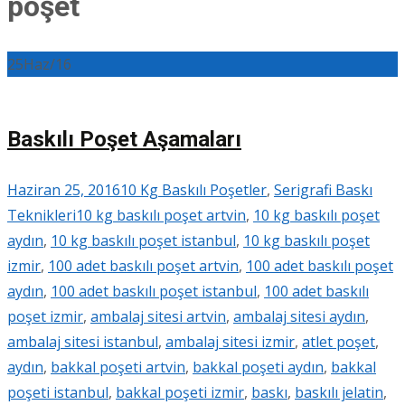
poşet
25
Haz/16
Baskılı Poşet Aşamaları
Haziran 25, 2016
10 Kg Baskılı Poşetler
,
Serigrafi Baskı
Teknikleri
10 kg baskılı poşet artvin
,
10 kg baskılı poşet
aydın
,
10 kg baskılı poşet istanbul
,
10 kg baskılı poşet
izmir
,
100 adet baskılı poşet artvin
,
100 adet baskılı poşet
aydın
,
100 adet baskılı poşet istanbul
,
100 adet baskılı
poşet izmir
,
ambalaj sitesi artvin
,
ambalaj sitesi aydın
,
ambalaj sitesi istanbul
,
ambalaj sitesi izmir
,
atlet poşet
,
aydın
,
bakkal poşeti artvin
,
bakkal poşeti aydın
,
bakkal
poşeti istanbul
,
bakkal poşeti izmir
,
baskı
,
baskılı jelatin
,