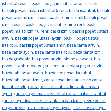
istanbul resimli baskılı poşet imalatı istanbul 6 renk
baskılı poşet imalatı istanbul 6 renk baskı istanbul
,
baskılı
poşet üretimi izmir resim baskı izmir resimli baskılı poşet
izmir resimli baskılı poşet imalatı izmir 6 renk baskılı
poşet imalatı izmir 6 renk baskı izmir
,
baskılı poşet ustası
artvin
,
baskılı poşet ustası aydın
,
baskılı poşet ustası
istanbul
,
baskılı poşet ustası izmir
,
beza canta artvin
,
beza canta aydın
,
beza canta istanbul
,
beza canta izmir
,
bio degradable
,
bio poşet artvin
,
bio poşet aydın
,
bio
poşet istanbul
,
bio poşet izmir
,
buzdolabı poşet artvin
,
buzdolabı poşet aydın
,
buzdolabı poşet istanbul
,
buzdolabı poşet izmir
,
çanta poşet imalatı artvin canta
imalatı artvin
,
çanta poşet imalatı aydın canta imalatı
aydın
,
çanta poşet imalatı istanbul canta imalatı istanbul
,
çanta poşet imalatı izmir canta imalatı izmir
,
cevre dostu
poşet artvin
,
cevre dostu poşet aydın
,
cevre dostu poşet