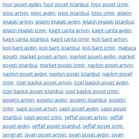
hışır poşet aydın
,
hışır poşet istanbul
,
hışır poşet izmir
,
istoc artvin
,
istoc aydın
,
istoc istanbul
,
istoc izmir
,
jelatin
imalatı artvin
,
jelatin imalatı aydın
,
jelatin imalatı istanbul
,
jelatin imalatı izmir
,
kagıt canta artvin
,
kagıt canta aydın
,
kagıt canta istanbul
,
kagıt canta izmir
,
koli bant artvin
,
koli bant aydın
,
koli bant istanbul
,
koli bant izmir
,
mağaza
poşeti
,
market poşeti artvin
,
market poşeti aydın
,
market
poşeti istanbul
,
market poşeti izmir
,
naylon poşet artvin
,
naylon poşet aydın
,
naylon poşet istanbul
,
naylon poşet
izmir
,
özel baskılı poşet artvin
,
özel baskılı poşet aydın
,
özel baskılı poşet istanbul
,
özel baskılı poşet izmir
,
posetci artvin
,
posetci aydın
,
posetci istanbul
,
posetci
izmir
,
saplı poşet artvin
,
saplı poşet aydın
,
saplı poşet
istanbul
,
saplı poşet izmir
,
şeffaf poşet artvin
,
şeffaf
poşet aydın
,
şeffaf poşet istanbul
,
şeffaf poşet izmir
,
serigrafi
,
siyah poşet artvin
,
siyah poşet aydın
,
siyah