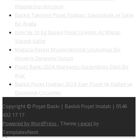
Kitaplarınızı Koruyun
Baskılı Takviyeli Poşet Fiyatları: Dayanıklılık ve Şıklık
Bir Arada
İzmir’de 10 Kg Baskılı Poşet Üretimi: Az Miktar,
Yüksek Kalite
Mağaza Poşeti: Müşterilerinize Unutulmaz Bir
Alışveriş Deneyimi Sunun
Poşet Baskı 2024: Markanızı Güçlendiren Etkili Bir
Araç
Baskılı Poşet Fiyatları 2024: Eser Poşet ile Kaliteli ve
Ekonomik Çözümler
Copyright © Poşet Baskı | Baskılı Poşet İmalatı | 0546
432 17 17
Powered by WordPress
, Theme
i-excel
by
TemplatesNext.