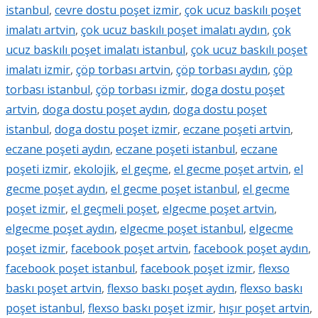
istanbul
,
cevre dostu poşet izmir
,
çok ucuz baskılı poşet
imalatı artvin
,
çok ucuz baskılı poşet imalatı aydın
,
çok
ucuz baskılı poşet imalatı istanbul
,
çok ucuz baskılı poşet
imalatı izmir
,
çöp torbası artvin
,
çöp torbası aydın
,
çöp
torbası istanbul
,
çöp torbası izmir
,
doga dostu poşet
artvin
,
doga dostu poşet aydın
,
doga dostu poşet
istanbul
,
doga dostu poşet izmir
,
eczane poşeti artvin
,
eczane poşeti aydın
,
eczane poşeti istanbul
,
eczane
poşeti izmir
,
ekolojik
,
el geçme
,
el gecme poşet artvin
,
el
gecme poşet aydın
,
el gecme poşet istanbul
,
el gecme
poşet izmir
,
el geçmeli poşet
,
elgecme poşet artvin
,
elgecme poşet aydın
,
elgecme poşet istanbul
,
elgecme
poşet izmir
,
facebook poşet artvin
,
facebook poşet aydın
,
facebook poşet istanbul
,
facebook poşet izmir
,
flexso
baskı poşet artvin
,
flexso baskı poşet aydın
,
flexso baskı
poşet istanbul
,
flexso baskı poşet izmir
,
hışır poşet artvin
,