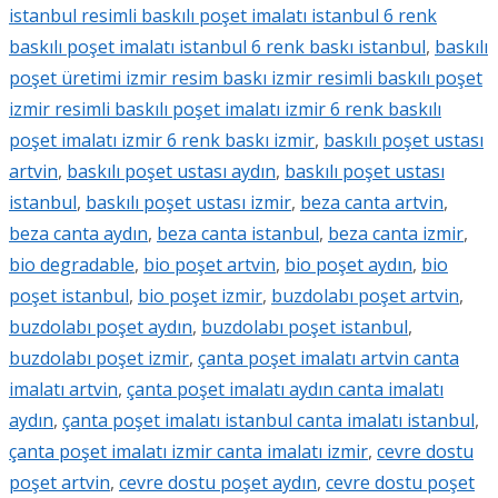
istanbul resimli baskılı poşet imalatı istanbul 6 renk
baskılı poşet imalatı istanbul 6 renk baskı istanbul
,
baskılı
poşet üretimi izmir resim baskı izmir resimli baskılı poşet
izmir resimli baskılı poşet imalatı izmir 6 renk baskılı
poşet imalatı izmir 6 renk baskı izmir
,
baskılı poşet ustası
artvin
,
baskılı poşet ustası aydın
,
baskılı poşet ustası
istanbul
,
baskılı poşet ustası izmir
,
beza canta artvin
,
beza canta aydın
,
beza canta istanbul
,
beza canta izmir
,
bio degradable
,
bio poşet artvin
,
bio poşet aydın
,
bio
poşet istanbul
,
bio poşet izmir
,
buzdolabı poşet artvin
,
buzdolabı poşet aydın
,
buzdolabı poşet istanbul
,
buzdolabı poşet izmir
,
çanta poşet imalatı artvin canta
imalatı artvin
,
çanta poşet imalatı aydın canta imalatı
aydın
,
çanta poşet imalatı istanbul canta imalatı istanbul
,
çanta poşet imalatı izmir canta imalatı izmir
,
cevre dostu
poşet artvin
,
cevre dostu poşet aydın
,
cevre dostu poşet