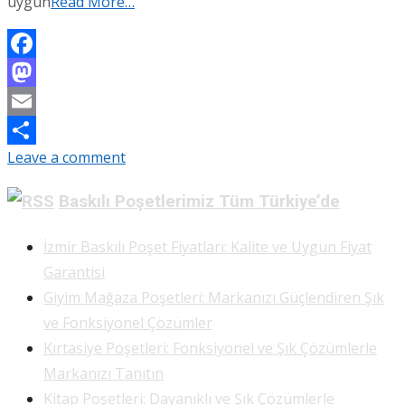
uygun
Read More…
Facebook
Mastodon
Email
Leave a comment
Share
Baskılı Poşetlerimiz Tüm Türkiye’de
İzmir Baskılı Poşet Fiyatları: Kalite ve Uygun Fiyat
Garantisi
Giyim Mağaza Poşetleri: Markanızı Güçlendiren Şık
ve Fonksiyonel Çözümler
Kırtasiye Poşetleri: Fonksiyonel ve Şık Çözümlerle
Markanızı Tanıtın
Kitap Poşetleri: Dayanıklı ve Şık Çözümlerle