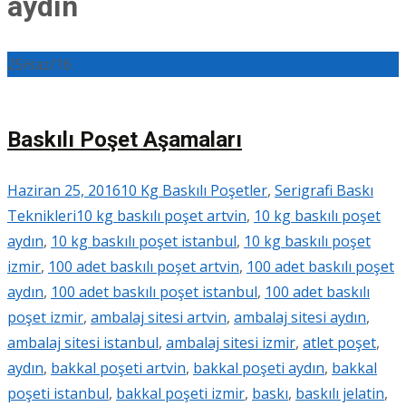
aydın
25
Haz/16
Baskılı Poşet Aşamaları
Haziran 25, 2016
10 Kg Baskılı Poşetler
,
Serigrafi Baskı
Teknikleri
10 kg baskılı poşet artvin
,
10 kg baskılı poşet
aydın
,
10 kg baskılı poşet istanbul
,
10 kg baskılı poşet
izmir
,
100 adet baskılı poşet artvin
,
100 adet baskılı poşet
aydın
,
100 adet baskılı poşet istanbul
,
100 adet baskılı
poşet izmir
,
ambalaj sitesi artvin
,
ambalaj sitesi aydın
,
ambalaj sitesi istanbul
,
ambalaj sitesi izmir
,
atlet poşet
,
aydın
,
bakkal poşeti artvin
,
bakkal poşeti aydın
,
bakkal
poşeti istanbul
,
bakkal poşeti izmir
,
baskı
,
baskılı jelatin
,