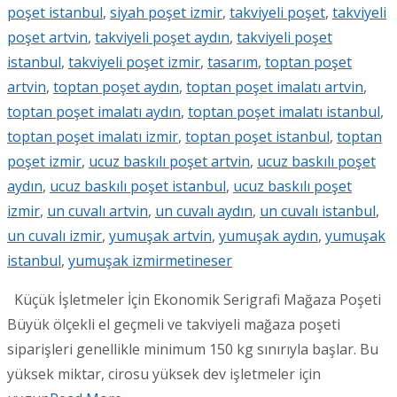
poşet istanbul
,
siyah poşet izmir
,
takviyeli poşet
,
takviyeli
poşet artvin
,
takviyeli poşet aydın
,
takviyeli poşet
istanbul
,
takviyeli poşet izmir
,
tasarım
,
toptan poşet
artvin
,
toptan poşet aydın
,
toptan poşet imalatı artvin
,
toptan poşet imalatı aydın
,
toptan poşet imalatı istanbul
,
toptan poşet imalatı izmir
,
toptan poşet istanbul
,
toptan
poşet izmir
,
ucuz baskılı poşet artvin
,
ucuz baskılı poşet
aydın
,
ucuz baskılı poşet istanbul
,
ucuz baskılı poşet
izmir
,
un cuvalı artvin
,
un cuvalı aydın
,
un cuvalı istanbul
,
un cuvalı izmir
,
yumuşak artvin
,
yumuşak aydın
,
yumuşak
istanbul
,
yumuşak izmir
metineser
Küçük İşletmeler İçin Ekonomik Serigrafi Mağaza Poşeti
Büyük ölçekli el geçmeli ve takviyeli mağaza poşeti
siparişleri genellikle minimum 150 kg sınırıyla başlar. Bu
yüksek miktar, cirosu yüksek dev işletmeler için