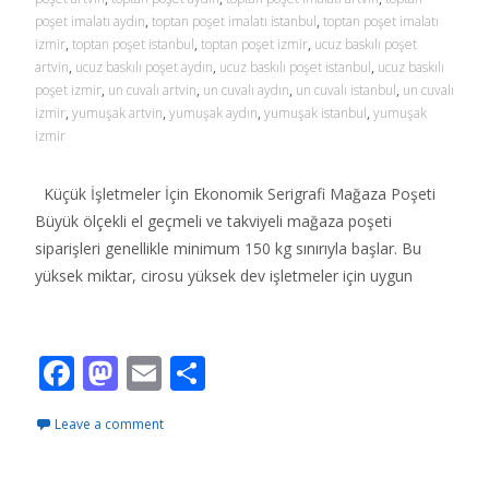
poşet imalatı aydın
,
toptan poşet imalatı istanbul
,
toptan poşet imalatı
izmir
,
toptan poşet istanbul
,
toptan poşet izmir
,
ucuz baskılı poşet
artvin
,
ucuz baskılı poşet aydın
,
ucuz baskılı poşet istanbul
,
ucuz baskılı
poşet izmir
,
un cuvalı artvin
,
un cuvalı aydın
,
un cuvalı istanbul
,
un cuvalı
izmir
,
yumuşak artvin
,
yumuşak aydın
,
yumuşak istanbul
,
yumuşak
izmir
Küçük İşletmeler İçin Ekonomik Serigrafi Mağaza Poşeti
Büyük ölçekli el geçmeli ve takviyeli mağaza poşeti
siparişleri genellikle minimum 150 kg sınırıyla başlar. Bu
yüksek miktar, cirosu yüksek dev işletmeler için uygun
Read More…
F
M
E
S
ac
as
m
h
Leave a comment
e
to
ai
ar
b
d
l
e