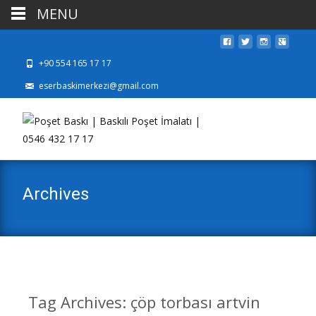
MENU
+90 554 165 17 17
eserbaskimerkezi@gmail.com
Archives
Tag Archives: çöp torbası artvin