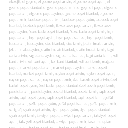
ekolojik
,
el geçme
,
el gecme poşet artvin
,
el gecme poşet aydın
,
el
gecme poşet istanbul
,
el gecme poşet izmir
,
el geçmeli poşet
,
elgecme
poşet artvin
,
elgecme poşet aydın
,
elgecme poşet istanbul
,
elgecme
poşet izmir
,
facebook poşet artvin
,
facebook poşet aydın
,
facebook poşet
istanbul
,
facebook poşet izmir
,
flexso baskı poşet artvin
,
flexso baskı
poşet aydın
,
flexso baskı poşet istanbul
,
flexso baskı poşet izmir
,
hışır
poşet artvin
,
hışır poşet aydın
,
hışır poşet istanbul
,
hışır poşet izmir
,
istoc artvin
,
istoc aydın
,
istoc istanbul
,
istoc izmir
,
jelatin imalatı artvin
,
jelatin imalatı aydın
,
jelatin imalatı istanbul
,
jelatin imalatı izmir
,
kagıt
canta artvin
,
kagıt canta aydın
,
kagıt canta istanbul
,
kagıt canta izmir
,
koli
bant artvin
,
koli bant aydın
,
koli bant istanbul
,
koli bant izmir
,
mağaza
poşeti
,
market poşeti artvin
,
market poşeti aydın
,
market poşeti
istanbul
,
market poşeti izmir
,
naylon poşet artvin
,
naylon poşet aydın
,
naylon poşet istanbul
,
naylon poşet izmir
,
özel baskılı poşet artvin
,
özel
baskılı poşet aydın
,
özel baskılı poşet istanbul
,
özel baskılı poşet izmir
,
posetci artvin
,
posetci aydın
,
posetci istanbul
,
posetci izmir
,
saplı poşet
artvin
,
saplı poşet aydın
,
saplı poşet istanbul
,
saplı poşet izmir
,
şeffaf
poşet artvin
,
şeffaf poşet aydın
,
şeffaf poşet istanbul
,
şeffaf poşet izmir
,
serigrafi
,
siyah poşet artvin
,
siyah poşet aydın
,
siyah poşet istanbul
,
siyah poşet izmir
,
takviyeli poşet
,
takviyeli poşet artvin
,
takviyeli poşet
aydın
,
takviyeli poşet istanbul
,
takviyeli poşet izmir
,
tasarım
,
toptan
poşet artvin
,
toptan poşet aydın
,
toptan poşet imalatı artvin
,
toptan