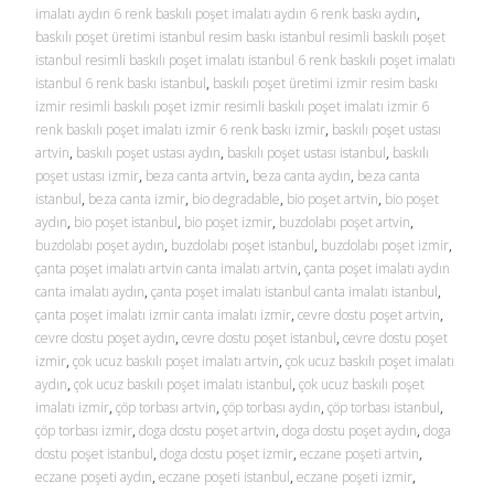
imalatı aydın 6 renk baskılı poşet imalatı aydın 6 renk baskı aydın
,
baskılı poşet üretimi istanbul resim baskı istanbul resimli baskılı poşet
istanbul resimli baskılı poşet imalatı istanbul 6 renk baskılı poşet imalatı
istanbul 6 renk baskı istanbul
,
baskılı poşet üretimi izmir resim baskı
izmir resimli baskılı poşet izmir resimli baskılı poşet imalatı izmir 6
renk baskılı poşet imalatı izmir 6 renk baskı izmir
,
baskılı poşet ustası
artvin
,
baskılı poşet ustası aydın
,
baskılı poşet ustası istanbul
,
baskılı
poşet ustası izmir
,
beza canta artvin
,
beza canta aydın
,
beza canta
istanbul
,
beza canta izmir
,
bio degradable
,
bio poşet artvin
,
bio poşet
aydın
,
bio poşet istanbul
,
bio poşet izmir
,
buzdolabı poşet artvin
,
buzdolabı poşet aydın
,
buzdolabı poşet istanbul
,
buzdolabı poşet izmir
,
çanta poşet imalatı artvin canta imalatı artvin
,
çanta poşet imalatı aydın
canta imalatı aydın
,
çanta poşet imalatı istanbul canta imalatı istanbul
,
çanta poşet imalatı izmir canta imalatı izmir
,
cevre dostu poşet artvin
,
cevre dostu poşet aydın
,
cevre dostu poşet istanbul
,
cevre dostu poşet
izmir
,
çok ucuz baskılı poşet imalatı artvin
,
çok ucuz baskılı poşet imalatı
aydın
,
çok ucuz baskılı poşet imalatı istanbul
,
çok ucuz baskılı poşet
imalatı izmir
,
çöp torbası artvin
,
çöp torbası aydın
,
çöp torbası istanbul
,
çöp torbası izmir
,
doga dostu poşet artvin
,
doga dostu poşet aydın
,
doga
dostu poşet istanbul
,
doga dostu poşet izmir
,
eczane poşeti artvin
,
eczane poşeti aydın
,
eczane poşeti istanbul
,
eczane poşeti izmir
,