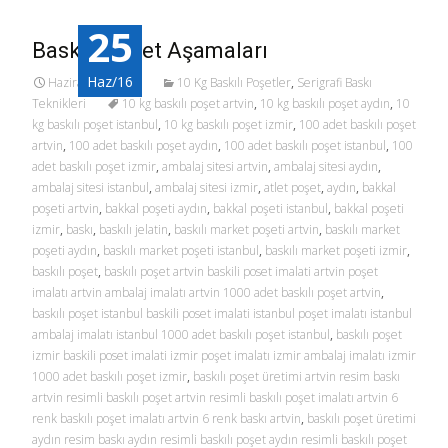
25
Baskılı Poşet Aşamaları
Haz/16
Haziran 25, 2016
10 Kg Baskılı Poşetler
,
Serigrafi Baskı
Teknikleri
10 kg baskılı poşet artvin
,
10 kg baskılı poşet aydın
,
10
kg baskılı poşet istanbul
,
10 kg baskılı poşet izmir
,
100 adet baskılı poşet
artvin
,
100 adet baskılı poşet aydın
,
100 adet baskılı poşet istanbul
,
100
adet baskılı poşet izmir
,
ambalaj sitesi artvin
,
ambalaj sitesi aydın
,
ambalaj sitesi istanbul
,
ambalaj sitesi izmir
,
atlet poşet
,
aydın
,
bakkal
poşeti artvin
,
bakkal poşeti aydın
,
bakkal poşeti istanbul
,
bakkal poşeti
izmir
,
baskı
,
baskılı jelatin
,
baskılı market poşeti artvin
,
baskılı market
poşeti aydın
,
baskılı market poşeti istanbul
,
baskılı market poşeti izmir
,
baskılı poşet
,
baskılı poşet artvin baskili poset imalati artvin poşet
imalatı artvin ambalaj imalatı artvin 1000 adet baskılı poşet artvin
,
baskılı poşet istanbul baskili poset imalati istanbul poşet imalatı istanbul
ambalaj imalatı istanbul 1000 adet baskılı poşet istanbul
,
baskılı poşet
izmir baskili poset imalati izmir poşet imalatı izmir ambalaj imalatı izmir
1000 adet baskılı poşet izmir
,
baskılı poşet üretimi artvin resim baskı
artvin resimli baskılı poşet artvin resimli baskılı poşet imalatı artvin 6
renk baskılı poşet imalatı artvin 6 renk baskı artvin
,
baskılı poşet üretimi
aydın resim baskı aydın resimli baskılı poşet aydın resimli baskılı poşet