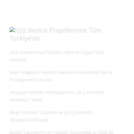
o
o
o
n
k
Baskılı Poşetlerimiz Tüm
Türkiye’de
İzmir Baskılı Poşet Fiyatları: Kalite ve Uygun Fiyat
Garantisi
Giyim Mağaza Poşetleri: Markanızı Güçlendiren Şık ve
Fonksiyonel Çözümler
Kırtasiye Poşetleri: Fonksiyonel ve Şık Çözümlerle
Markanızı Tanıtın
Kitap Poşetleri: Dayanıklı ve Şık Çözümlerle
Kitaplarınızı Koruyun
Baskılı Takviyeli Poşet Fiyatları: Dayanıklılık ve Şıklık Bir