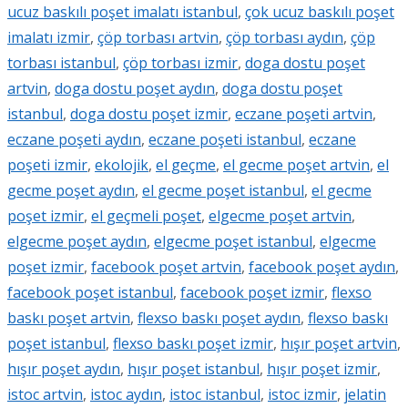
ucuz baskılı poşet imalatı istanbul
,
çok ucuz baskılı poşet
imalatı izmir
,
çöp torbası artvin
,
çöp torbası aydın
,
çöp
torbası istanbul
,
çöp torbası izmir
,
doga dostu poşet
artvin
,
doga dostu poşet aydın
,
doga dostu poşet
istanbul
,
doga dostu poşet izmir
,
eczane poşeti artvin
,
eczane poşeti aydın
,
eczane poşeti istanbul
,
eczane
poşeti izmir
,
ekolojik
,
el geçme
,
el gecme poşet artvin
,
el
gecme poşet aydın
,
el gecme poşet istanbul
,
el gecme
poşet izmir
,
el geçmeli poşet
,
elgecme poşet artvin
,
elgecme poşet aydın
,
elgecme poşet istanbul
,
elgecme
poşet izmir
,
facebook poşet artvin
,
facebook poşet aydın
,
facebook poşet istanbul
,
facebook poşet izmir
,
flexso
baskı poşet artvin
,
flexso baskı poşet aydın
,
flexso baskı
poşet istanbul
,
flexso baskı poşet izmir
,
hışır poşet artvin
,
hışır poşet aydın
,
hışır poşet istanbul
,
hışır poşet izmir
,
istoc artvin
,
istoc aydın
,
istoc istanbul
,
istoc izmir
,
jelatin