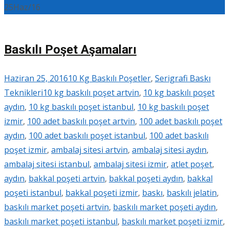
25
Haz/16
Baskılı Poşet Aşamaları
Haziran 25, 2016
10 Kg Baskılı Poşetler
,
Serigrafi Baskı
Teknikleri
10 kg baskılı poşet artvin
,
10 kg baskılı poşet
aydın
,
10 kg baskılı poşet istanbul
,
10 kg baskılı poşet
izmir
,
100 adet baskılı poşet artvin
,
100 adet baskılı poşet
aydın
,
100 adet baskılı poşet istanbul
,
100 adet baskılı
poşet izmir
,
ambalaj sitesi artvin
,
ambalaj sitesi aydın
,
ambalaj sitesi istanbul
,
ambalaj sitesi izmir
,
atlet poşet
,
aydın
,
bakkal poşeti artvin
,
bakkal poşeti aydın
,
bakkal
poşeti istanbul
,
bakkal poşeti izmir
,
baskı
,
baskılı jelatin
,
baskılı market poşeti artvin
,
baskılı market poşeti aydın
,
baskılı market poşeti istanbul
,
baskılı market poşeti izmir
,