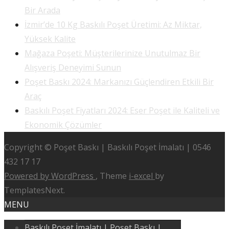
Bir Arada
İzmir’de 10 Kg Baskılı Poşet Üretimi: Az Miktar,
Yüksek Kalite
Mağaza Poşeti: Müşterilerinize Unutulmaz Bir
Alışveriş Deneyimi Sunun
Poşet Baskı 2024: Markanızı Güçlendiren Etkili Bir
Araç
Baskılı Poşet Fiyatları 2024: Eser Poşet ile Kaliteli ve
Ekonomik Çözümler
Copyright © Poşet Baskı | Baskılı Poşet İmalatı | 0546
432 17 17
Powered by WordPress
, Theme
i-excel
by
TemplatesNext.
MENU
Baskılı Poşet İmalatı | Poşet Baskı |