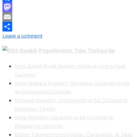
Facebook
Mastodon
Email
Leave a comment
Share
Baskılı Poşetlerimiz Tüm Türkiye’de
İzmir Baskılı Poşet Fiyatları: Kalite ve Uygun Fiyat
Garantisi
Giyim Mağaza Poşetleri: Markanızı Güçlendiren Şık
ve Fonksiyonel Çözümler
Kırtasiye Poşetleri: Fonksiyonel ve Şık Çözümlerle
Markanızı Tanıtın
Kitap Poşetleri: Dayanıklı ve Şık Çözümlerle
Kitaplarınızı Koruyun
Baskılı Takviyeli Poşet Fiyatları: Dayanıklılık ve Şıklık