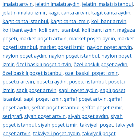
imalatı artvin
,
jelatin imalatı aydın
,
jelatin imalatı istanbul
,
jelatin imalatı izmir
,
kagıt canta artvin
,
kagıt canta aydın
,
kagıt canta istanbul
,
kagıt canta izmir
,
koli bant artvin
,
koli bant aydın
,
koli bant istanbul
,
koli bant izmir
,
mağaza
poşeti
,
market poşeti artvin
,
market poşeti aydın
,
market
poşeti istanbul
,
market poşeti izmir
,
naylon poşet artvin
,
naylon poşet aydın
,
naylon poşet istanbul
,
naylon poşet
izmir
,
özel baskılı poşet artvin
,
özel baskılı poşet aydın
,
özel baskılı poşet istanbul
,
özel baskılı poşet izmir
,
posetci artvin
,
posetci aydın
,
posetci istanbul
,
posetci
izmir
,
saplı poşet artvin
,
saplı poşet aydın
,
saplı poşet
istanbul
,
saplı poşet izmir
,
şeffaf poşet artvin
,
şeffaf
poşet aydın
,
şeffaf poşet istanbul
,
şeffaf poşet izmir
,
serigrafi
,
siyah poşet artvin
,
siyah poşet aydın
,
siyah
poşet istanbul
,
siyah poşet izmir
,
takviyeli poşet
,
takviyeli
poşet artvin
,
takviyeli poşet aydın
,
takviyeli poşet