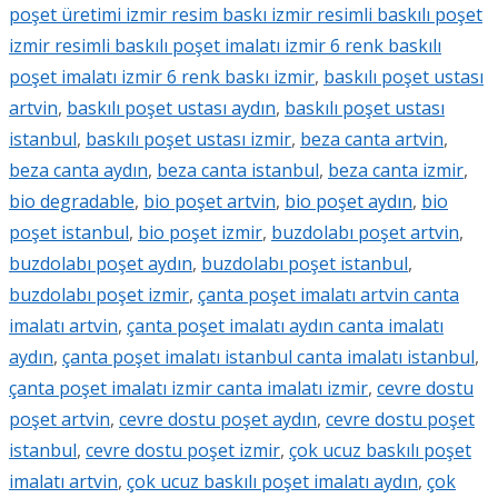
poşet üretimi izmir resim baskı izmir resimli baskılı poşet
izmir resimli baskılı poşet imalatı izmir 6 renk baskılı
poşet imalatı izmir 6 renk baskı izmir
,
baskılı poşet ustası
artvin
,
baskılı poşet ustası aydın
,
baskılı poşet ustası
istanbul
,
baskılı poşet ustası izmir
,
beza canta artvin
,
beza canta aydın
,
beza canta istanbul
,
beza canta izmir
,
bio degradable
,
bio poşet artvin
,
bio poşet aydın
,
bio
poşet istanbul
,
bio poşet izmir
,
buzdolabı poşet artvin
,
buzdolabı poşet aydın
,
buzdolabı poşet istanbul
,
buzdolabı poşet izmir
,
çanta poşet imalatı artvin canta
imalatı artvin
,
çanta poşet imalatı aydın canta imalatı
aydın
,
çanta poşet imalatı istanbul canta imalatı istanbul
,
çanta poşet imalatı izmir canta imalatı izmir
,
cevre dostu
poşet artvin
,
cevre dostu poşet aydın
,
cevre dostu poşet
istanbul
,
cevre dostu poşet izmir
,
çok ucuz baskılı poşet
imalatı artvin
,
çok ucuz baskılı poşet imalatı aydın
,
çok