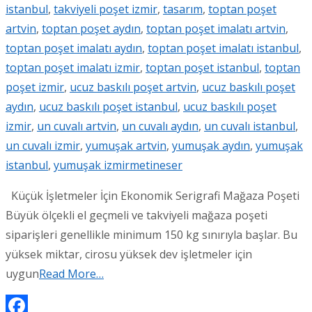
istanbul
,
takviyeli poşet izmir
,
tasarım
,
toptan poşet
artvin
,
toptan poşet aydın
,
toptan poşet imalatı artvin
,
toptan poşet imalatı aydın
,
toptan poşet imalatı istanbul
,
toptan poşet imalatı izmir
,
toptan poşet istanbul
,
toptan
poşet izmir
,
ucuz baskılı poşet artvin
,
ucuz baskılı poşet
aydın
,
ucuz baskılı poşet istanbul
,
ucuz baskılı poşet
izmir
,
un cuvalı artvin
,
un cuvalı aydın
,
un cuvalı istanbul
,
un cuvalı izmir
,
yumuşak artvin
,
yumuşak aydın
,
yumuşak
istanbul
,
yumuşak izmir
metineser
Küçük İşletmeler İçin Ekonomik Serigrafi Mağaza Poşeti
Büyük ölçekli el geçmeli ve takviyeli mağaza poşeti
siparişleri genellikle minimum 150 kg sınırıyla başlar. Bu
yüksek miktar, cirosu yüksek dev işletmeler için
uygun
Read More…