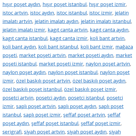
hışır poşet aydın
,
hışır poşet istanbul
,
hışır poşet izmir
,
istoc artvin
,
istoc aydın
,
istoc istanbul
,
istoc izmir
,
jelatin
imalatı artvin
,
jelatin imalatı aydın
,
jelatin imalatı istanbul
,
jelatin imalatı izmir
,
kagıt canta artvin
,
kagıt canta aydın
,
kagıt canta istanbul
,
kagıt canta izmir
,
koli bant artvin
,
koli bant aydın
,
koli bant istanbul
,
koli bant izmir
,
mağaza
poşeti
,
market poşeti artvin
,
market poşeti aydın
,
market
poşeti istanbul
,
market poşeti izmir
,
naylon poşet artvin
,
naylon poşet aydın
,
naylon poşet istanbul
,
naylon poşet
izmir
,
özel baskılı poşet artvin
,
özel baskılı poşet aydın
,
özel baskılı poşet istanbul
,
özel baskılı poşet izmir
,
posetci artvin
,
posetci aydın
,
posetci istanbul
,
posetci
izmir
,
saplı poşet artvin
,
saplı poşet aydın
,
saplı poşet
istanbul
,
saplı poşet izmir
,
şeffaf poşet artvin
,
şeffaf
poşet aydın
,
şeffaf poşet istanbul
,
şeffaf poşet izmir
,
serigrafi
,
siyah poşet artvin
,
siyah poşet aydın
,
siyah