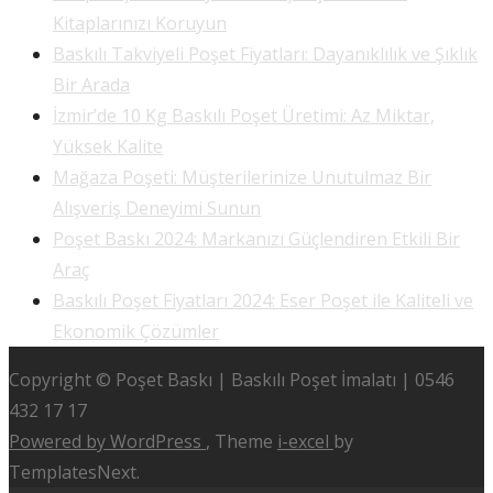
Kitaplarınızı Koruyun
Baskılı Takviyeli Poşet Fiyatları: Dayanıklılık ve Şıklık
Bir Arada
İzmir’de 10 Kg Baskılı Poşet Üretimi: Az Miktar,
Yüksek Kalite
Mağaza Poşeti: Müşterilerinize Unutulmaz Bir
Alışveriş Deneyimi Sunun
Poşet Baskı 2024: Markanızı Güçlendiren Etkili Bir
Araç
Baskılı Poşet Fiyatları 2024: Eser Poşet ile Kaliteli ve
Ekonomik Çözümler
Copyright © Poşet Baskı | Baskılı Poşet İmalatı | 0546
432 17 17
Powered by WordPress
, Theme
i-excel
by
TemplatesNext.