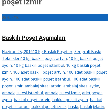
poşet izmir
25
Haz/16
Baskılı Poşet Aşamaları
Haziran 25, 2016
10 Kg Baskılı Poşetler
,
Serigrafi Baskı
Teknikleri
10 kg baskılı poşet artvin
,
10 kg baskılı poşet
aydın
,
10 kg baskılı poşet istanbul
,
10 kg baskılı poşet
izmir
,
100 adet baskılı poşet artvin
,
100 adet baskılı poşet
aydın
,
100 adet baskılı poşet istanbul
,
100 adet baskılı
poşet izmir
,
ambalaj sitesi artvin
,
ambalaj sitesi aydın
,
ambalaj sitesi istanbul
,
ambalaj sitesi izmir
,
atlet poşet
,
aydın
,
bakkal poşeti artvin
,
bakkal poşeti aydın
,
bakkal
poşeti istanbul
,
bakkal poşeti izmir
,
baskı
,
baskılı jelatin
,