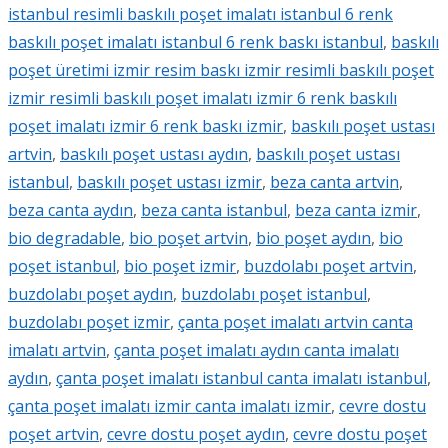
istanbul resimli baskılı poşet imalatı istanbul 6 renk
baskılı poşet imalatı istanbul 6 renk baskı istanbul
,
baskılı
poşet üretimi izmir resim baskı izmir resimli baskılı poşet
izmir resimli baskılı poşet imalatı izmir 6 renk baskılı
poşet imalatı izmir 6 renk baskı izmir
,
baskılı poşet ustası
artvin
,
baskılı poşet ustası aydın
,
baskılı poşet ustası
istanbul
,
baskılı poşet ustası izmir
,
beza canta artvin
,
beza canta aydın
,
beza canta istanbul
,
beza canta izmir
,
bio degradable
,
bio poşet artvin
,
bio poşet aydın
,
bio
poşet istanbul
,
bio poşet izmir
,
buzdolabı poşet artvin
,
buzdolabı poşet aydın
,
buzdolabı poşet istanbul
,
buzdolabı poşet izmir
,
çanta poşet imalatı artvin canta
imalatı artvin
,
çanta poşet imalatı aydın canta imalatı
aydın
,
çanta poşet imalatı istanbul canta imalatı istanbul
,
çanta poşet imalatı izmir canta imalatı izmir
,
cevre dostu
poşet artvin
,
cevre dostu poşet aydın
,
cevre dostu poşet