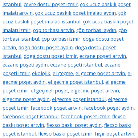
istanbul
,
cevre dostu poşet izmir
,
çok ucuz baskılı poşet
imalatı artvin
,
çok ucuz baskılı poşet imalatı aydın
,
çok
ucuz baskılı poşet imalatı istanbul
,
çok ucuz baskılı poşet
imalatı izmir
,
çöp torbası artvin
,
çöp torbası aydın
,
çöp
torbası istanbul
,
çöp torbası izmir
,
doga dostu poşet
artvin
,
doga dostu poşet aydın
,
doga dostu poşet
istanbul
,
doga dostu poşet izmir
,
eczane poşeti artvin
,
eczane poşeti aydın
,
eczane poşeti istanbul
,
eczane
poşeti izmir
,
ekolojik
,
el geçme
,
el gecme poşet artvin
,
el
gecme poşet aydın
,
el gecme poşet istanbul
,
el gecme
poşet izmir
,
el geçmeli poşet
,
elgecme poşet artvin
,
elgecme poşet aydın
,
elgecme poşet istanbul
,
elgecme
poşet izmir
,
facebook poşet artvin
,
facebook poşet aydın
,
facebook poşet istanbul
,
facebook poşet izmir
,
flexso
baskı poşet artvin
,
flexso baskı poşet aydın
,
flexso baskı
poşet istanbul
,
flexso baskı poşet izmir
,
hışır poşet artvin
,