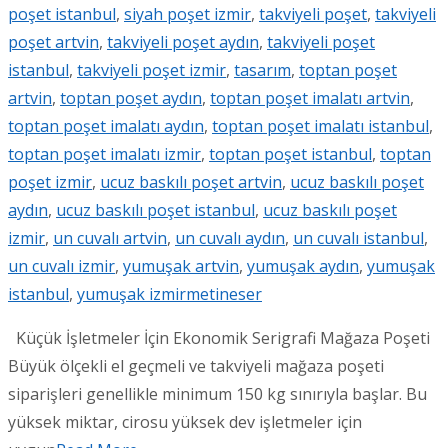
poşet istanbul
,
siyah poşet izmir
,
takviyeli poşet
,
takviyeli
poşet artvin
,
takviyeli poşet aydın
,
takviyeli poşet
istanbul
,
takviyeli poşet izmir
,
tasarım
,
toptan poşet
artvin
,
toptan poşet aydın
,
toptan poşet imalatı artvin
,
toptan poşet imalatı aydın
,
toptan poşet imalatı istanbul
,
toptan poşet imalatı izmir
,
toptan poşet istanbul
,
toptan
poşet izmir
,
ucuz baskılı poşet artvin
,
ucuz baskılı poşet
aydın
,
ucuz baskılı poşet istanbul
,
ucuz baskılı poşet
izmir
,
un cuvalı artvin
,
un cuvalı aydın
,
un cuvalı istanbul
,
un cuvalı izmir
,
yumuşak artvin
,
yumuşak aydın
,
yumuşak
istanbul
,
yumuşak izmir
metineser
Küçük İşletmeler İçin Ekonomik Serigrafi Mağaza Poşeti
Büyük ölçekli el geçmeli ve takviyeli mağaza poşeti
siparişleri genellikle minimum 150 kg sınırıyla başlar. Bu
yüksek miktar, cirosu yüksek dev işletmeler için