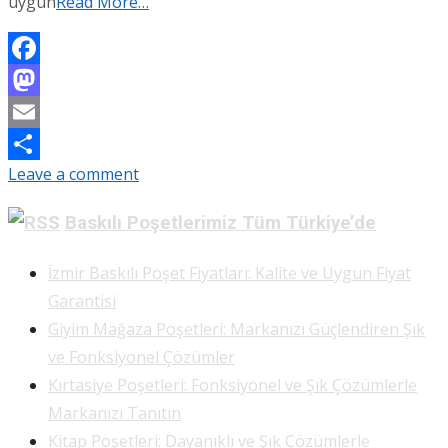
uygun
Read More…
Facebook
Mastodon
Email
Leave a comment
Share
Baskılı Poşetlerimiz Tüm Türkiye’de
İzmir Baskılı Poşet Fiyatları: Kalite ve Uygun Fiyat
Garantisi
Giyim Mağaza Poşetleri: Markanızı Güçlendiren Şık
ve Fonksiyonel Çözümler
Kırtasiye Poşetleri: Fonksiyonel ve Şık Çözümlerle
Markanızı Tanıtın
Kitap Poşetleri: Dayanıklı ve Şık Çözümlerle