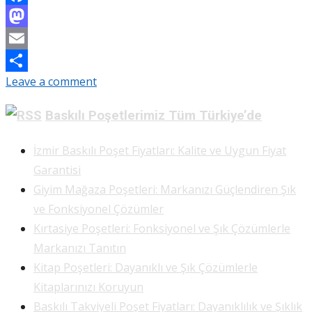
Facebook
Mastodon
Email
Leave a comment
Share
Baskılı Poşetlerimiz Tüm Türkiye’de
İzmir Baskılı Poşet Fiyatları: Kalite ve Uygun Fiyat
Garantisi
Giyim Mağaza Poşetleri: Markanızı Güçlendiren Şık
ve Fonksiyonel Çözümler
Kırtasiye Poşetleri: Fonksiyonel ve Şık Çözümlerle
Markanızı Tanıtın
Kitap Poşetleri: Dayanıklı ve Şık Çözümlerle
Kitaplarınızı Koruyun
Baskılı Takviyeli Poşet Fiyatları: Dayanıklılık ve Şıklık