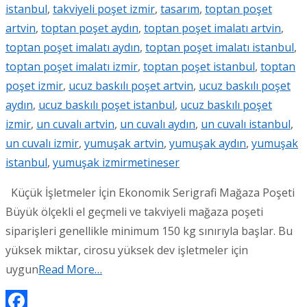
istanbul
,
takviyeli poşet izmir
,
tasarım
,
toptan poşet
artvin
,
toptan poşet aydın
,
toptan poşet imalatı artvin
,
toptan poşet imalatı aydın
,
toptan poşet imalatı istanbul
,
toptan poşet imalatı izmir
,
toptan poşet istanbul
,
toptan
poşet izmir
,
ucuz baskılı poşet artvin
,
ucuz baskılı poşet
aydın
,
ucuz baskılı poşet istanbul
,
ucuz baskılı poşet
izmir
,
un cuvalı artvin
,
un cuvalı aydın
,
un cuvalı istanbul
,
un cuvalı izmir
,
yumuşak artvin
,
yumuşak aydın
,
yumuşak
istanbul
,
yumuşak izmir
metineser
Küçük İşletmeler İçin Ekonomik Serigrafi Mağaza Poşeti
Büyük ölçekli el geçmeli ve takviyeli mağaza poşeti
siparişleri genellikle minimum 150 kg sınırıyla başlar. Bu
yüksek miktar, cirosu yüksek dev işletmeler için
uygun
Read More…