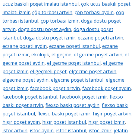
ucuz baskılı poşet imalatı istanbul
,
çok ucuz baskılı poşet
imalatı izmir
,
çöp torbası artvin
,
çöp torbası aydın
,
çöp
torbası istanbul
,
çöp torbası izmir
,
doga dostu poşet
artvin
,
doga dostu poşet aydın
,
doga dostu poşet
istanbul
,
doga dostu poşet izmir
,
eczane poşeti artvin
,
eczane poşeti aydın
,
eczane poşeti istanbul
,
eczane
poşeti izmir
,
ekolojik
,
el geçme
,
el gecme poşet artvin
,
el
gecme poşet aydın
,
el gecme poşet istanbul
,
el gecme
poşet izmir
,
el geçmeli poşet
,
elgecme poşet artvin
,
elgecme poşet aydın
,
elgecme poşet istanbul
,
elgecme
poşet izmir
,
facebook poşet artvin
,
facebook poşet aydın
,
facebook poşet istanbul
,
facebook poşet izmir
,
flexso
baskı poşet artvin
,
flexso baskı poşet aydın
,
flexso baskı
poşet istanbul
,
flexso baskı poşet izmir
,
hışır poşet artvin
,
hışır poşet aydın
,
hışır poşet istanbul
,
hışır poşet izmir
,
istoc artvin
,
istoc aydın
,
istoc istanbul
,
istoc izmir
,
jelatin