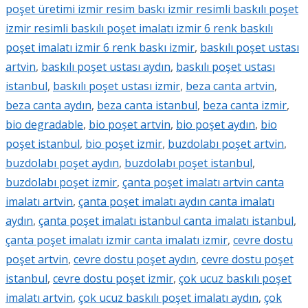
poşet üretimi izmir resim baskı izmir resimli baskılı poşet
izmir resimli baskılı poşet imalatı izmir 6 renk baskılı
poşet imalatı izmir 6 renk baskı izmir
,
baskılı poşet ustası
artvin
,
baskılı poşet ustası aydın
,
baskılı poşet ustası
istanbul
,
baskılı poşet ustası izmir
,
beza canta artvin
,
beza canta aydın
,
beza canta istanbul
,
beza canta izmir
,
bio degradable
,
bio poşet artvin
,
bio poşet aydın
,
bio
poşet istanbul
,
bio poşet izmir
,
buzdolabı poşet artvin
,
buzdolabı poşet aydın
,
buzdolabı poşet istanbul
,
buzdolabı poşet izmir
,
çanta poşet imalatı artvin canta
imalatı artvin
,
çanta poşet imalatı aydın canta imalatı
aydın
,
çanta poşet imalatı istanbul canta imalatı istanbul
,
çanta poşet imalatı izmir canta imalatı izmir
,
cevre dostu
poşet artvin
,
cevre dostu poşet aydın
,
cevre dostu poşet
istanbul
,
cevre dostu poşet izmir
,
çok ucuz baskılı poşet
imalatı artvin
,
çok ucuz baskılı poşet imalatı aydın
,
çok