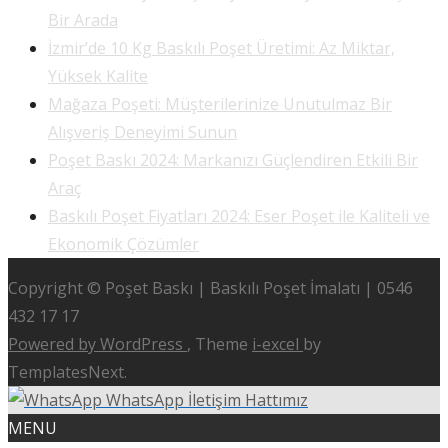
Bir Arada
İzmir’de 10 Kg Baskılı Poşet Üretimi: Az Miktar,
Yüksek Kalite
Mağaza Poşeti: Müşterilerinize Unutulmaz Bir
Alışveriş Deneyimi Sunun
Poşet Baskı 2024: Markanızı Güçlendiren Etkili Bir
Araç
Baskılı Poşet Fiyatları 2024: Eser Poşet ile Kaliteli ve
Ekonomik Çözümler
Copyright © Poşet Baskı | Baskılı Poşet İmalatı | 0546
432 17 17
Powered by WordPress
, Theme
i-excel
by
TemplatesNext.
WhatsApp İletişim Hattımız
MENU