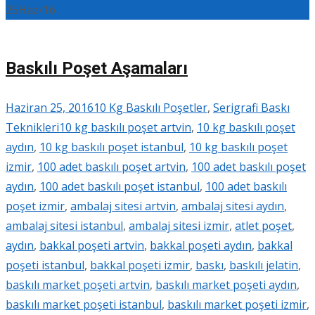
25
Haz/16
Baskılı Poşet Aşamaları
Haziran 25, 2016
10 Kg Baskılı Poşetler
,
Serigrafi Baskı
Teknikleri
10 kg baskılı poşet artvin
,
10 kg baskılı poşet
aydın
,
10 kg baskılı poşet istanbul
,
10 kg baskılı poşet
izmir
,
100 adet baskılı poşet artvin
,
100 adet baskılı poşet
aydın
,
100 adet baskılı poşet istanbul
,
100 adet baskılı
poşet izmir
,
ambalaj sitesi artvin
,
ambalaj sitesi aydın
,
ambalaj sitesi istanbul
,
ambalaj sitesi izmir
,
atlet poşet
,
aydın
,
bakkal poşeti artvin
,
bakkal poşeti aydın
,
bakkal
poşeti istanbul
,
bakkal poşeti izmir
,
baskı
,
baskılı jelatin
,
baskılı market poşeti artvin
,
baskılı market poşeti aydın
,
baskılı market poşeti istanbul
,
baskılı market poşeti izmir
,