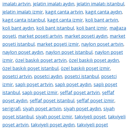
imalatı artvin
,
jelatin imalatı aydın
,
jelatin imalatı istanbul
,
jelatin imalatı izmir
,
kagıt canta artvin
,
kagıt canta aydın
,
kagıt canta istanbul
,
kagıt canta izmir
,
koli bant artvin
,
koli bant aydın
,
koli bant istanbul
,
koli bant izmir
,
mağaza
poşeti
,
market poşeti artvin
,
market poşeti aydın
,
market
poşeti istanbul
,
market poşeti izmir
,
naylon poşet artvin
,
naylon poşet aydın
,
naylon poşet istanbul
,
naylon poşet
izmir
,
özel baskılı poşet artvin
,
özel baskılı poşet aydın
,
özel baskılı poşet istanbul
,
özel baskılı poşet izmir
,
posetci artvin
,
posetci aydın
,
posetci istanbul
,
posetci
izmir
,
saplı poşet artvin
,
saplı poşet aydın
,
saplı poşet
istanbul
,
saplı poşet izmir
,
şeffaf poşet artvin
,
şeffaf
poşet aydın
,
şeffaf poşet istanbul
,
şeffaf poşet izmir
,
serigrafi
,
siyah poşet artvin
,
siyah poşet aydın
,
siyah
poşet istanbul
,
siyah poşet izmir
,
takviyeli poşet
,
takviyeli
poşet artvin
,
takviyeli poşet aydın
,
takviyeli poşet