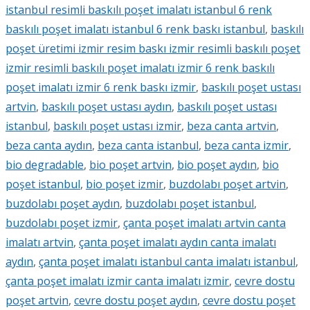
istanbul resimli baskılı poşet imalatı istanbul 6 renk
baskılı poşet imalatı istanbul 6 renk baskı istanbul
,
baskılı
poşet üretimi izmir resim baskı izmir resimli baskılı poşet
izmir resimli baskılı poşet imalatı izmir 6 renk baskılı
poşet imalatı izmir 6 renk baskı izmir
,
baskılı poşet ustası
artvin
,
baskılı poşet ustası aydın
,
baskılı poşet ustası
istanbul
,
baskılı poşet ustası izmir
,
beza canta artvin
,
beza canta aydın
,
beza canta istanbul
,
beza canta izmir
,
bio degradable
,
bio poşet artvin
,
bio poşet aydın
,
bio
poşet istanbul
,
bio poşet izmir
,
buzdolabı poşet artvin
,
buzdolabı poşet aydın
,
buzdolabı poşet istanbul
,
buzdolabı poşet izmir
,
çanta poşet imalatı artvin canta
imalatı artvin
,
çanta poşet imalatı aydın canta imalatı
aydın
,
çanta poşet imalatı istanbul canta imalatı istanbul
,
çanta poşet imalatı izmir canta imalatı izmir
,
cevre dostu
poşet artvin
,
cevre dostu poşet aydın
,
cevre dostu poşet