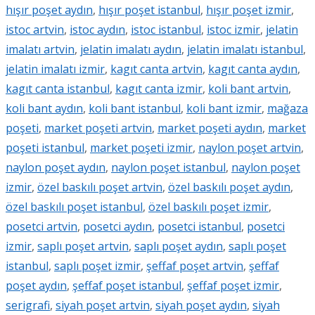
hışır poşet aydın
,
hışır poşet istanbul
,
hışır poşet izmir
,
istoc artvin
,
istoc aydın
,
istoc istanbul
,
istoc izmir
,
jelatin
imalatı artvin
,
jelatin imalatı aydın
,
jelatin imalatı istanbul
,
jelatin imalatı izmir
,
kagıt canta artvin
,
kagıt canta aydın
,
kagıt canta istanbul
,
kagıt canta izmir
,
koli bant artvin
,
koli bant aydın
,
koli bant istanbul
,
koli bant izmir
,
mağaza
poşeti
,
market poşeti artvin
,
market poşeti aydın
,
market
poşeti istanbul
,
market poşeti izmir
,
naylon poşet artvin
,
naylon poşet aydın
,
naylon poşet istanbul
,
naylon poşet
izmir
,
özel baskılı poşet artvin
,
özel baskılı poşet aydın
,
özel baskılı poşet istanbul
,
özel baskılı poşet izmir
,
posetci artvin
,
posetci aydın
,
posetci istanbul
,
posetci
izmir
,
saplı poşet artvin
,
saplı poşet aydın
,
saplı poşet
istanbul
,
saplı poşet izmir
,
şeffaf poşet artvin
,
şeffaf
poşet aydın
,
şeffaf poşet istanbul
,
şeffaf poşet izmir
,
serigrafi
,
siyah poşet artvin
,
siyah poşet aydın
,
siyah