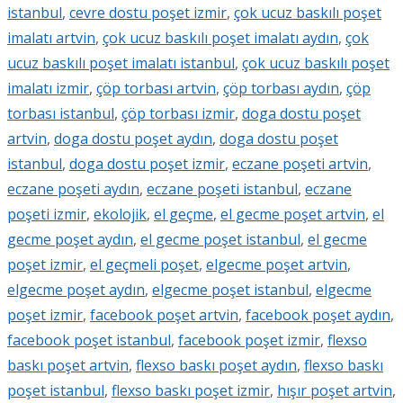
istanbul
,
cevre dostu poşet izmir
,
çok ucuz baskılı poşet
imalatı artvin
,
çok ucuz baskılı poşet imalatı aydın
,
çok
ucuz baskılı poşet imalatı istanbul
,
çok ucuz baskılı poşet
imalatı izmir
,
çöp torbası artvin
,
çöp torbası aydın
,
çöp
torbası istanbul
,
çöp torbası izmir
,
doga dostu poşet
artvin
,
doga dostu poşet aydın
,
doga dostu poşet
istanbul
,
doga dostu poşet izmir
,
eczane poşeti artvin
,
eczane poşeti aydın
,
eczane poşeti istanbul
,
eczane
poşeti izmir
,
ekolojik
,
el geçme
,
el gecme poşet artvin
,
el
gecme poşet aydın
,
el gecme poşet istanbul
,
el gecme
poşet izmir
,
el geçmeli poşet
,
elgecme poşet artvin
,
elgecme poşet aydın
,
elgecme poşet istanbul
,
elgecme
poşet izmir
,
facebook poşet artvin
,
facebook poşet aydın
,
facebook poşet istanbul
,
facebook poşet izmir
,
flexso
baskı poşet artvin
,
flexso baskı poşet aydın
,
flexso baskı
poşet istanbul
,
flexso baskı poşet izmir
,
hışır poşet artvin
,