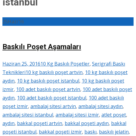
istanbul
25
Haz/16
Baskılı Poşet Aşamaları
Haziran 25, 2016
10 Kg Baskılı Poşetler
,
Serigrafi Baskı
Teknikleri
10 kg baskılı poşet artvin
,
10 kg baskılı poşet
aydın
,
10 kg baskılı poşet istanbul
,
10 kg baskılı poşet
izmir
,
100 adet baskılı poşet artvin
,
100 adet baskılı poşet
aydın
,
100 adet baskılı poşet istanbul
,
100 adet baskılı
poşet izmir
,
ambalaj sitesi artvin
,
ambalaj sitesi aydın
,
ambalaj sitesi istanbul
,
ambalaj sitesi izmir
,
atlet poşet
,
aydın
,
bakkal poşeti artvin
,
bakkal poşeti aydın
,
bakkal
poşeti istanbul
,
bakkal poşeti izmir
,
baskı
,
baskılı jelatin
,