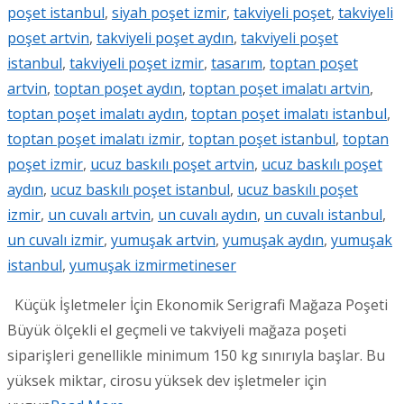
poşet istanbul
,
siyah poşet izmir
,
takviyeli poşet
,
takviyeli
poşet artvin
,
takviyeli poşet aydın
,
takviyeli poşet
istanbul
,
takviyeli poşet izmir
,
tasarım
,
toptan poşet
artvin
,
toptan poşet aydın
,
toptan poşet imalatı artvin
,
toptan poşet imalatı aydın
,
toptan poşet imalatı istanbul
,
toptan poşet imalatı izmir
,
toptan poşet istanbul
,
toptan
poşet izmir
,
ucuz baskılı poşet artvin
,
ucuz baskılı poşet
aydın
,
ucuz baskılı poşet istanbul
,
ucuz baskılı poşet
izmir
,
un cuvalı artvin
,
un cuvalı aydın
,
un cuvalı istanbul
,
un cuvalı izmir
,
yumuşak artvin
,
yumuşak aydın
,
yumuşak
istanbul
,
yumuşak izmir
metineser
Küçük İşletmeler İçin Ekonomik Serigrafi Mağaza Poşeti
Büyük ölçekli el geçmeli ve takviyeli mağaza poşeti
siparişleri genellikle minimum 150 kg sınırıyla başlar. Bu
yüksek miktar, cirosu yüksek dev işletmeler için