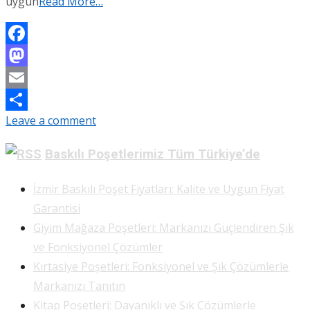
uygun
Read More…
Facebook
Mastodon
Email
Leave a comment
Share
Baskılı Poşetlerimiz Tüm Türkiye’de
İzmir Baskılı Poşet Fiyatları: Kalite ve Uygun Fiyat
Garantisi
Giyim Mağaza Poşetleri: Markanızı Güçlendiren Şık
ve Fonksiyonel Çözümler
Kırtasiye Poşetleri: Fonksiyonel ve Şık Çözümlerle
Markanızı Tanıtın
Kitap Poşetleri: Dayanıklı ve Şık Çözümlerle