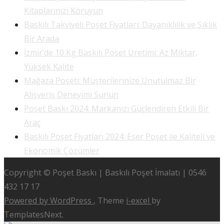
Kitaplarınızı Koruyun
Baskılı Takviyeli Poşet Fiyatları: Dayanıklılık ve Şıklık
Bir Arada
İzmir’de 10 Kg Baskılı Poşet Üretimi: Az Miktar,
Yüksek Kalite
Mağaza Poşeti: Müşterilerinize Unutulmaz Bir
Alışveriş Deneyimi Sunun
Poşet Baskı 2024: Markanızı Güçlendiren Etkili Bir
Araç
Baskılı Poşet Fiyatları 2024: Eser Poşet ile Kaliteli ve
Ekonomik Çözümler
Copyright © Poşet Baskı | Baskılı Poşet İmalatı | 0546
432 17 17
Powered by WordPress
, Theme
i-excel
by
TemplatesNext.