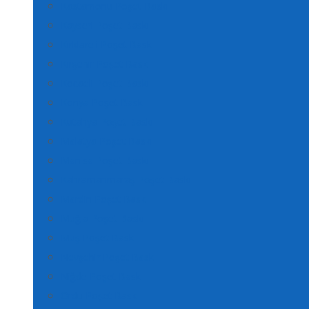
Kastamonu Poşet Baskı
Kayseri Poşet Baskı
Kırklareli Poşet Baskı
Kırşehir Poşet Baskı
Kocaeli Poşet Baskı
Konya Poşet Baskı
Kütahya Poşet Baskı
Malatya Poşet Baskı
Manisa Poşet Baskı
Kahramanmaraş Poşet Baskı
Mardin Poşet Baskı
Muğla Poşet Baskı
Muş Poşet Baskı
Nevşehir Poşet Baskı
Niğde Poşet Baskı
Ordu Poşet Baskı