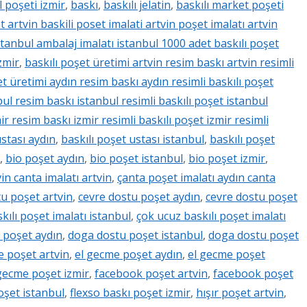
 poşeti izmir
,
baskı
,
baskılı jelatin
,
baskılı market poşeti
t artvin baskili poset imalati artvin poşet imalatı artvin
istanbul ambalaj imalatı istanbul 1000 adet baskılı poşet
zmir
,
baskılı poşet üretimi artvin resim baskı artvin resimli
et üretimi aydın resim baskı aydın resimli baskılı poşet
bul resim baskı istanbul resimli baskılı poşet istanbul
ir resim baskı izmir resimli baskılı poşet izmir resimli
ustası aydın
,
baskılı poşet ustası istanbul
,
baskılı poşet
,
bio poşet aydın
,
bio poşet istanbul
,
bio poşet izmir
,
in canta imalatı artvin
,
çanta poşet imalatı aydın canta
u poşet artvin
,
cevre dostu poşet aydın
,
cevre dostu poşet
kılı poşet imalatı istanbul
,
çok ucuz baskılı poşet imalatı
 poşet aydın
,
doga dostu poşet istanbul
,
doga dostu poşet
e poşet artvin
,
el gecme poşet aydın
,
el gecme poşet
gecme poşet izmir
,
facebook poşet artvin
,
facebook poşet
oşet istanbul
,
flexso baskı poşet izmir
,
hışır poşet artvin
,