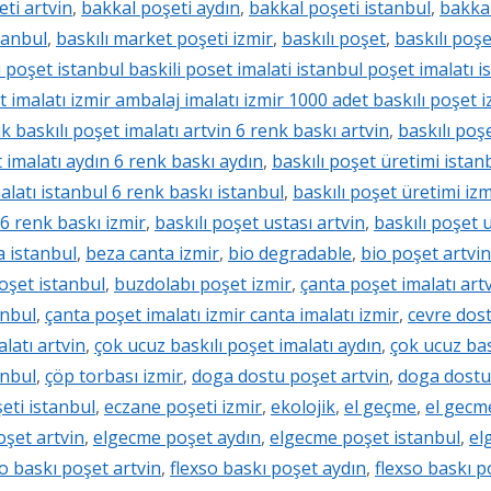
ti artvin
,
bakkal poşeti aydın
,
bakkal poşeti istanbul
,
bakkal
tanbul
,
baskılı market poşeti izmir
,
baskılı poşet
,
baskılı poşe
ı poşet istanbul baskili poset imalati istanbul poşet imalatı 
t imalatı izmir ambalaj imalatı izmir 1000 adet baskılı poşet i
nk baskılı poşet imalatı artvin 6 renk baskı artvin
,
baskılı poş
t imalatı aydın 6 renk baskı aydın
,
baskılı poşet üretimi istan
malatı istanbul 6 renk baskı istanbul
,
baskılı poşet üretimi izm
 6 renk baskı izmir
,
baskılı poşet ustası artvin
,
baskılı poşet 
a istanbul
,
beza canta izmir
,
bio degradable
,
bio poşet artvin
oşet istanbul
,
buzdolabı poşet izmir
,
çanta poşet imalatı artv
anbul
,
çanta poşet imalatı izmir canta imalatı izmir
,
cevre dost
latı artvin
,
çok ucuz baskılı poşet imalatı aydın
,
çok ucuz bas
anbul
,
çöp torbası izmir
,
doga dostu poşet artvin
,
doga dostu
eti istanbul
,
eczane poşeti izmir
,
ekolojik
,
el geçme
,
el gecm
şet artvin
,
elgecme poşet aydın
,
elgecme poşet istanbul
,
el
so baskı poşet artvin
,
flexso baskı poşet aydın
,
flexso baskı p