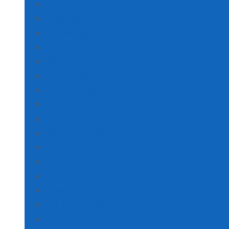
Edirne Poşet Baskı
Elazığ Poşet Baskı
Erzincan Poşet Baskı
Erzurum Poşet Baskı
Gümüşhane Poşet Baskı
Giresun Poşet Baskı
Gaziantep Poşet Baskı
FLEKSO BASKI
Eskişehir Poşet Baskı
Hakkari Poşet Baskı
Hatay Poşet Baskı
Isparta Poşet Baskı
Mersin Poşet Baskı
İstanbul Poşet Baskı
İzmir’de Poşet Baskı
Kars Poşet Baskı