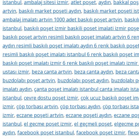
istanbul
,
ambalaj sitesi izmir
,
atlet poşet
,
aydın
,
bakkal poşe
artvin
,
baskılı market poşeti aydın
,
baskılı market poşeti is
ambalaj imalatı artvin 1000 adet baskılı poşet artvin
,
baskıl
istanbul
,
baskılı poşet izmir baskili poset imalati izmir poşe
baskılı poşet artvin resimli baskılı poşet imalatı artvin 6 re
aydın resimli baskılı poşet imalatı aydın 6 renk baskılı poşe
resimli baskılı poşet imalatı istanbul 6 renk baskılı poşet i
baskılı poşet imalatı izmir 6 renk baskılı poşet imalatı izmir
ustası izmir
,
beza canta artvin
,
beza canta aydın
,
beza cant
buzdolabı poşet artvin
,
buzdolabı poşet aydın
,
buzdolabı p
imalatı aydın
,
çanta poşet imalatı istanbul canta imalatı ist
istanbul
,
cevre dostu poşet izmir
,
çok ucuz baskılı poşet ima
izmir
,
çöp torbası artvin
,
çöp torbası aydın
,
çöp torbası ist
izmir
,
eczane poşeti artvin
,
eczane poşeti aydın
,
eczane poş
istanbul
,
el gecme poşet izmir
,
el geçmeli poşet
,
elgecme po
aydın
,
facebook poşet istanbul
,
facebook poşet izmir
,
flex