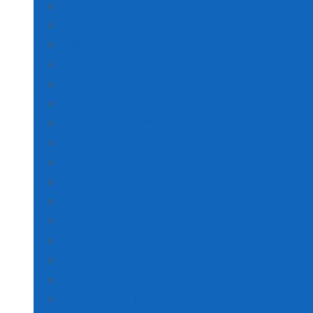
Rize Poşet Baskı
Sakarya Poşet Baskı
Samsun Poşet Baskı
Siirt Poşet Baskı
Sinop Poşet Baskı
Sivas Poşet Baskı
Tekirdağ Poşet Baskı
Tokat Poşet Baskı
Trabzon Poşet Baskı
Tunceli Poşet Baskı
Şanlıurfa Poşet Baskı
Uşak Poşet Baskı
Van Poşet Baskı
Yozgat Poşet Baskı
Zonguldak Poşet Baskı
AKSARAY POŞET BASKI