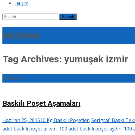
İletişim
Search
for:
Archives
Tag Archives: yumuşak izmir
25
Haz/16
Baskılı Poşet Aşamaları
Haziran 25, 2016
10 Kg Baskılı Poşetler
,
Serigrafi Baskı Tek
adet baskılı poşet artvin
,
100 adet baskılı poşet aydın
,
100 a