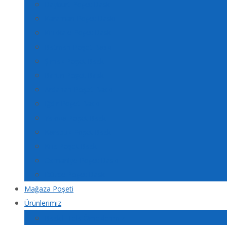
Bayburt Poşet Baskı
Karaman Poşet Baskı
Kırıkkale Poşet Baskı
Batman Poşet Baskı
Şırnak Poşet Baskı
Bartın Poşet Baskı
Ardahan Poşet Baskı
Iğdır Poşet Baskı
Yalova Poşet Baskı
Karabük Poşet Baskı
Kilis Poşet Baskı
Osmaniye Poşet Baskı
Düzce Poşet Baskı
Mağaza Poşeti
Ürünlerimiz
Baskılı Tela Örneklerimiz