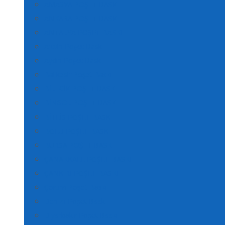
AMASYA POŞET BASKI
ANKARA POŞET BASKI
ANTALYA POŞET BASKI
Artvin Poşet Baskı
Aydın Poşet Baskı
Balıkesir Poşet Baskı
BİLECİK POŞET BASKI
BİNGÖL POŞET BASKI
BİTLİS POŞET BASKI
BOLU POŞET BASKI
BURSA POŞET BASKI
ÇANAKKALE POŞET BASKI
ÇANKIRI POŞET BASKI
Çorum Poşet Baskı
Denizli Poşet Baskı
Diyarbakır Poşet Baskı