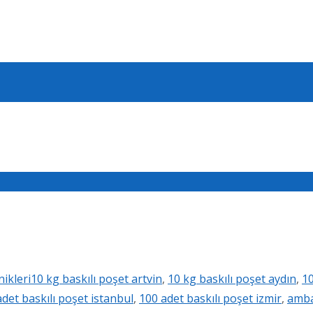
nikleri
10 kg baskılı poşet artvin
,
10 kg baskılı poşet aydın
,
10
det baskılı poşet istanbul
,
100 adet baskılı poşet izmir
,
ambal